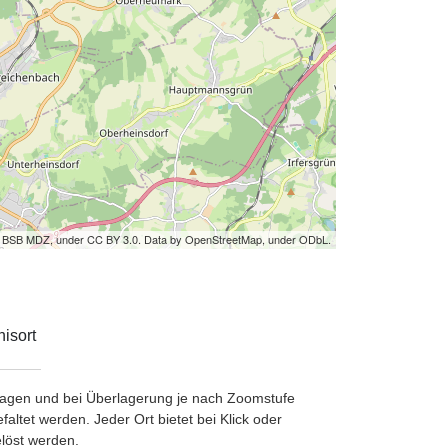
by BSB MDZ, under CC BY 3.0. Data by OpenStreetMap, under ODbL.
isort
etragen und bei Überlagerung je nach Zoomstufe
ltet werden. Jeder Ort bietet bei Klick oder
löst werden.