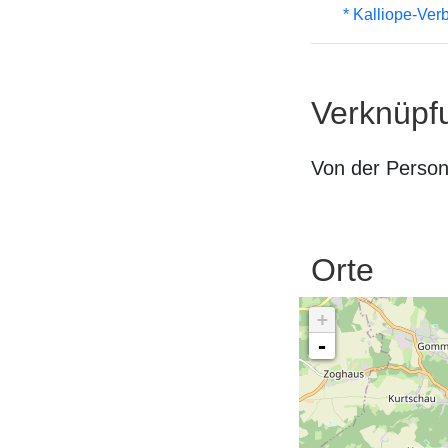
* Kalliope-Ve
Verknüpf
Von der Perso
Orte
+
-