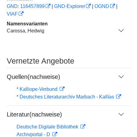
GND: 116457899
|
GND-Explorer
|
OGND
|
VIAF
Namensvarianten
Carossa, Hedwig
Vernetzte Angebote
Quellen(nachweise)
* Kalliope-Verbund
* Deutsches Literaturarchiv Marbach - Kallías
Literatur(nachweise)
Deutsche Digitale Bibliothek
Archivportal - D