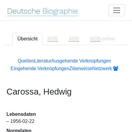
Deutsche
Biographie
Übersicht
NDB
ADB
NDB
-online
Quellen
Literatur
Ausgehende Verknüpfungen
Eingehende Verknüpfungen
Zitierweise
Netzwerk
Carossa, Hedwig
Lebensdaten
– 1956-02-22
Normdaten