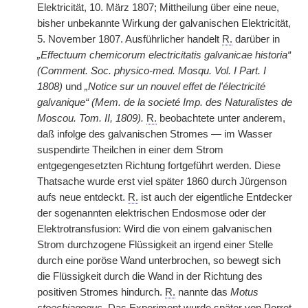
Elektricität, 10. März 1807; Mittheilung über eine neue,
bisher unbekannte Wirkung der galvanischen Elektricität,
5. November 1807. Ausführlicher handelt
R.
darüber in
„Effectuum chemicorum electricitatis galvanicae historia“
(Comment. Soc. physico-med. Mosqu. Vol. I Part. I
1808)
und
„Notice sur un nouvel effet de l'électricité
galvanique“ (Mem. de la societé Imp. des Naturalistes de
Moscou. Tom. II, 1809).
R.
beobachtete unter anderem,
daß infolge des galvanischen Stromes — im Wasser
suspendirte Theilchen in einer dem Strom
entgegengesetzten Richtung fortgeführt werden. Diese
Thatsache wurde erst viel später 1860 durch Jürgenson
aufs neue entdeckt.
R.
ist auch der eigentliche Entdecker
der sogenannten elektrischen Endosmose oder der
Elektrotransfusion: Wird die von einem galvanischen
Strom durchzogene Flüssigkeit an irgend einer Stelle
durch eine poröse Wand unterbrochen, so bewegt sich
die Flüssigkeit durch die Wand in der Richtung des
positiven Stromes hindurch.
R.
nannte das
Motus