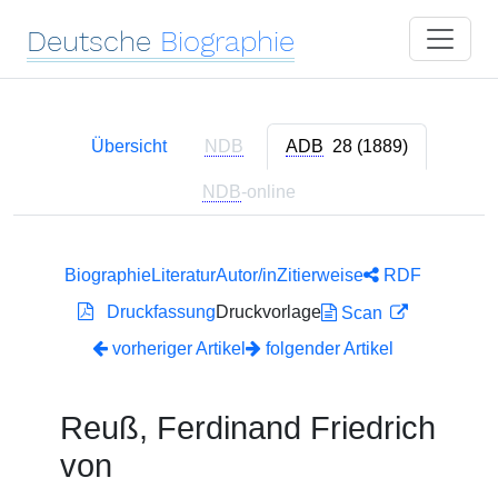
Deutsche
Biographie
Übersicht
NDB
ADB
28 (1889)
NDB
-online
Biographie
Literatur
Autor/in
Zitierweise
RDF
Druckfassung
Druckvorlage
Scan
vorheriger Artikel
folgender Artikel
Reuß, Ferdinand Friedrich
von