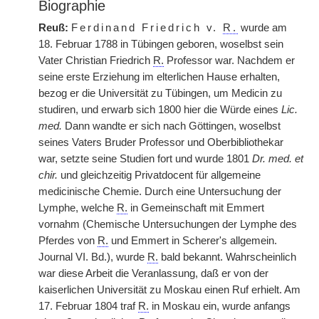
Biographie
Reuß:
Ferdinand Friedrich v.
R.
wurde am
18. Februar 1788 in Tübingen geboren, woselbst sein
Vater Christian Friedrich
R.
Professor war. Nachdem er
seine erste Erziehung im elterlichen Hause erhalten,
bezog er die Universität zu Tübingen, um Medicin zu
studiren, und erwarb sich 1800 hier die Würde eines
Lic.
med.
Dann wandte er sich nach Göttingen, woselbst
seines Vaters Bruder Professor und Oberbibliothekar
war, setzte seine Studien fort und wurde 1801
Dr. med. et
chir.
und gleichzeitig Privatdocent für allgemeine
medicinische Chemie. Durch eine Untersuchung der
Lymphe, welche
R.
in Gemeinschaft mit Emmert
vornahm (Chemische Untersuchungen der Lymphe des
Pferdes von
R.
und Emmert in Scherer's allgemein.
Journal VI. Bd.), wurde
R.
bald bekannt. Wahrscheinlich
war diese Arbeit die Veranlassung, daß er von der
kaiserlichen Universität zu Moskau einen Ruf erhielt. Am
17. Februar 1804 traf
R.
in Moskau ein, wurde anfangs