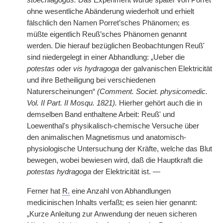
stoechiagogus.
Das Experiment wurde später von Porret
ohne wesentliche Abänderung wiederholt und erhielt
fälschlich den Namen Porret’sches Phänomen; es
müßte eigentlich Reuß’sches Phänomen genannt
werden.
|
Die hierauf bezüglichen Beobachtungen Reuß'
sind niedergelegt in einer Abhandlung: „Ueber die
potestas
oder
vis hydragoga
der galvanischen Elektricität
und ihre Betheiligung bei verschiedenen
Naturerscheinungen“
(Comment. Societ. physicomedic.
Vol. II Part. II Mosqu. 1821).
Hierher gehört auch die in
demselben Band enthaltene Arbeit: Reuß' und
Loewenthal's physikalisch-chemische Versuche über
den animalischen Magnetismus und anatomisch-
physiologische Untersuchung der Kräfte, welche das Blut
bewegen, wobei bewiesen wird, daß die Hauptkraft die
potestas hydragoga
der Elektricität ist. —
Ferner hat
R.
eine Anzahl von Abhandlungen
medicinischen Inhalts verfaßt; es seien hier genannt:
„Kurze Anleitung zur Anwendung der neuen sicheren