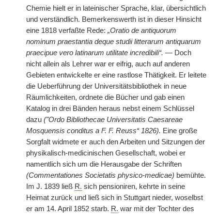
Chemie hielt er in lateinischer Sprache, klar, übersichtlich
und verständlich. Bemerkenswerth ist in dieser Hinsicht
eine 1818 verfaßte Rede:
„Oratio de antiquorum
nominum praestantia deque studii litterarum antiquarum
praecipue vero latinarum utilitate incredibili“.
— Doch
nicht allein als Lehrer war er eifrig, auch auf anderen
Gebieten entwickelte er eine rastlose Thätigkeit. Er leitete
die Ueberführung der Universitätsbibliothek in neue
Räumlichkeiten, ordnete die Bücher und gab einen
Katalog in drei Bänden heraus nebst einem Schlüssel
dazu
("Ordo Bibliothecae Universitatis Caesareae
Mosquensis conditus a F. F. Reuss“ 1826).
Eine große
Sorgfalt widmete er auch den Arbeiten und Sitzungen der
physikalisch-medicinischen Gesellschaft, wobei er
namentlich sich um die Herausgabe der Schriften
(Commentationes Societatis physico-medicae)
bemühte.
Im J. 1839 ließ
R.
sich pensioniren, kehrte in seine
Heimat zurück und ließ sich in Stuttgart nieder, woselbst
er am 14. April 1852 starb.
R.
war mit der Tochter des