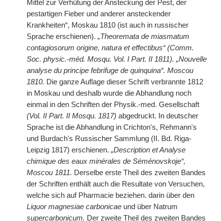
Mittel zur Verhütung der Ansteckung der Pest, der
pestartigen Fieber und anderer ansteckender
Krankheiten“, Moskau 1810 (ist auch in russischer
Sprache erschienen).
„Theoremata de miasmatum
contagiosorum origine, natura et effectibus“ (Comm.
Soc. physic.-méd. Mosqu. Vol. I Part. II 1811). „Nouvelle
analyse du principe febrifuge de quinquina“. Moscou
1810.
Die ganze Auflage dieser Schrift verbrannte 1812
in Moskau und deshalb wurde die Abhandlung noch
einmal in den Schriften der Physik.-med. Gesellschaft
(Vol. II Part. II Mosqu. 1817)
abgedruckt. In deutscher
Sprache ist die Abhandlung in Crichton's, Rehmann's
und Burdach's Russischer Sammlung (II. Bd. Riga-
Leipzig 1817) erschienen.
„Description et Analyse
chimique des eaux minérales de Séménovskoje“,
Moscou 1811.
Derselbe erste Theil des zweiten Bandes
der Schriften enthält auch die Resultate von Versuchen,
welche sich auf Pharmacie beziehen. darin über den
Liquor magnesiae carbonicae
und über Natrum
supercarbonicum.
Der zweite Theil des zweiten Bandes