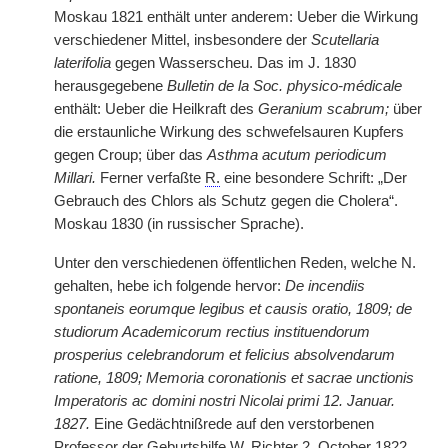
Moskau 1821 enthält unter anderem: Ueber die Wirkung
verschiedener Mittel, insbesondere der
Scutellaria
laterifolia
gegen Wasserscheu. Das im J. 1830
herausgegebene
Bulletin de la Soc. physico-médicale
enthält: Ueber die Heilkraft des
Geranium scabrum;
über
die erstaunliche Wirkung des schwefelsauren Kupfers
gegen Croup; über das
Asthma acutum periodicum
Millari.
Ferner verfaßte
R.
eine besondere Schrift: „Der
Gebrauch des Chlors als Schutz gegen die Cholera“.
Moskau 1830 (in russischer Sprache).
Unter den verschiedenen öffentlichen Reden, welche N.
gehalten, hebe ich folgende hervor:
De incendiis
spontaneis eorumque legibus et causis oratio, 1809; de
studiorum Academicorum rectius instituendorum
prosperius celebrandorum et felicius absolvendarum
ratione, 1809; Memoria coronationis et sacrae unctionis
Imperatoris ac domini nostri Nicolai primi 12. Januar.
1827.
Eine Gedächtnißrede auf den verstorbenen
Professor der Geburtshilfe W. Richter 2. October 1822