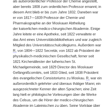
als außerordentlicher Professor der Chemie angestellt,
aber bereits 1808 zum ordentlichen Professor ernannt; in
diesem Amt blieb er bis zum Jahre 1832. Daneben war
er von 1817—1839 Professor der Chemie und
Pharmakographie an der Moskauer Abtheilung
der
|
kaiserlichen medico-chirurgischen Akademie. Einige
Jahre leitete er eine Apotheke, seit 1822 verwaltete er
das Amt eines Universitätsbibliothekars und war zugleich
Mitglied des Universitätsschulcollegiums. Außerdem war
R.
von 1804—1822 Secretär, von 1822 ab Präsident der
physikalisch-medicinischen Gesellschaft, ferner seit
1821 Kirchenältester der lutherischen St.
Michaelgemeinde, seit 1829 Director des Moskauer
Gefängnißcomit
é
s, seit 1833 Glied, seit 1838 Präsident
des evangelischen Consistoriums zu Moskau.
R.
war ein
außerordentlich gelehrter und überaus thätiger Mann; ein
ausgezeichneter Kenner der alten Sprachen; eine Zeit
lang hielt er philologische Vorlesungen über die Werke
des Celsus, um die Hörer der medico-chirurgischen
Akademie im Lateinischen zu üben. Seine Vorträge über