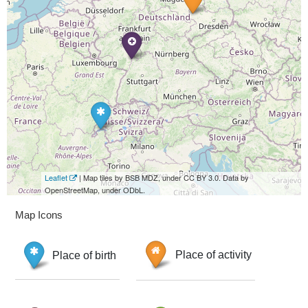
Leaflet
| Map tiles by BSB MDZ, under CC BY 3.0. Data by
OpenStreetMap, under ODbL.
Map Icons
Place of birth
Place of activity