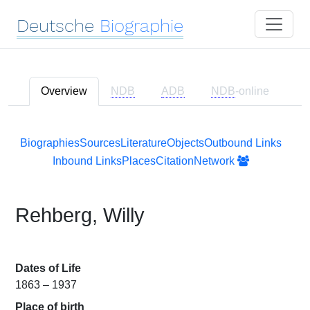
Deutsche
Biographie
Overview
NDB
ADB
NDB
-online
Biographies
Sources
Literature
Objects
Outbound Links
Inbound Links
Places
Citation
Network
Rehberg, Willy
Dates of Life
1863 – 1937
Place of birth