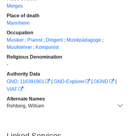
Morges
Place of death
Mannheim
Occupation
Musiker
;
Pianist
;
Dirigent
;
Musikpädagoge
;
Musiklehrer
;
Komponist
Religious Denomination
-
Authority Data
GND: 116391901
|
GND-Explorer
|
OGND
|
VIAF
Alternate Names
Rehberg, William
Linked Services