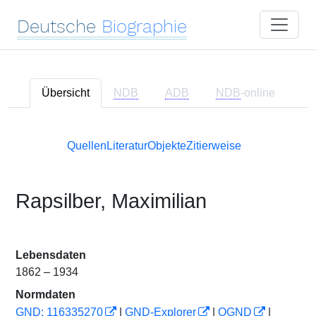
Deutsche
Biographie
Übersicht
NDB
ADB
NDB
-online
Quellen
Literatur
Objekte
Zitierweise
Rapsilber, Maximilian
Lebensdaten
1862 – 1934
Normdaten
GND: 116335270
|
GND-Explorer
|
OGND
|