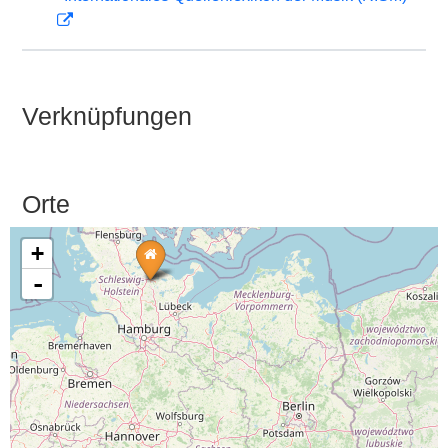
Verknüpfungen
Orte
+
-