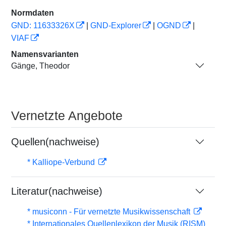
Normdaten
GND: 11633326X
|
GND-Explorer
|
OGND
|
VIAF
Namensvarianten
Gänge, Theodor
Vernetzte Angebote
Quellen(nachweise)
* Kalliope-Verbund
Literatur(nachweise)
* musiconn - Für vernetzte Musikwissenschaft
* Internationales Quellenlexikon der Musik (RISM)