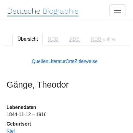
Deutsche
Biographie
Übersicht
NDB
ADB
NDB
-online
Quellen
Literatur
Orte
Zitierweise
Gänge, Theodor
Lebensdaten
1844-11-12 – 1916
Geburtsort
Kiel