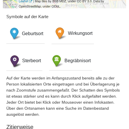
Leaflet
| Map tiles by BSB MDZ, under CC BY 3.0. Data by
OpenStreetMap, under ODbL.
Symbole auf der Karte
Geburtsort
Wirkungsort
Sterbeort
Begräbnisort
Auf der Karte werden im Anfangszustand bereits alle zu der
Person lokalisierten Orte eingetragen und bei Überlagerung je
nach Zoomstufe zusammengefaßt. Der Schatten des Symbols
ist etwas stärker und es kann durch Klick aufgefaltet werden.
Jeder Ort bietet bei Klick oder Mouseover einen Infokasten.
Über den Ortsnamen kann eine Suche im Datenbestand
ausgelöst werden.
Zitierweise