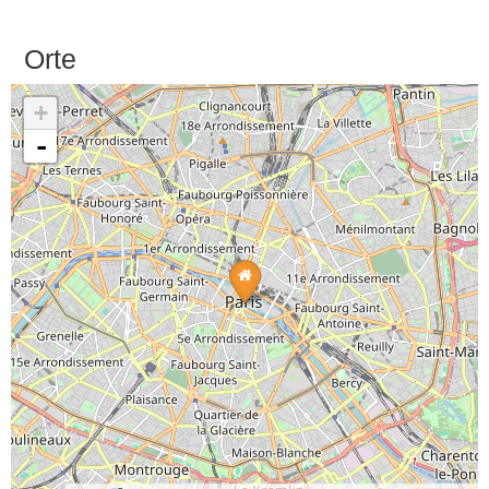
Orte
+
-