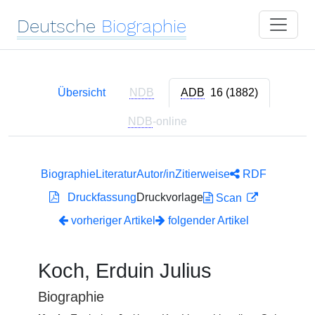
Deutsche
Biographie
Übersicht
NDB
ADB
16 (1882)
NDB
-online
Biographie
Literatur
Autor/in
Zitierweise
RDF
Druckfassung
Druckvorlage
Scan
vorheriger Artikel
folgender Artikel
Koch, Erduin Julius
Biographie