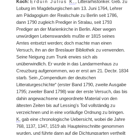
Koch:
Erduin Julius
K.
, Litterarhistoriker. Geb. zu
Loburg im Magdeburgischen am 13. Juni 1764, Lehrer
am Pädagogium der Realschule zu Berlin seit 1786,
dann 1790 zugleich Prediger in Stralau, seit 1793
Prediger an der Marienkirche in Berlin. Aber wegen
unwürdigen Lebenswandels mußte er 1815 seines
Amtes entsetzt werden; doch machte man einen
Versuch, ihn an der Breslauer Bibliothek zu verwenden.
Seine Neigung zum Trunk erwies sich als
unüberwindlich. Er wurde in das Landarmenhaus zu
Creuzburg aufgenommen, wo er erst am 21. Decbr. 1834
starb. Sein „Compendium der deutschen
Litteraturgeschichte“ (erster Band 1790, zweite Ausgabe
1795; zweiter Band 1798) war der erste Versuch, das bis
dahin angewachsene ungeordnete Material von den
ältesten Zeiten bis auf Lessing's Tod vollständig zu
verzeichnen und in eine vorläufige Ordnung zu bringen.
K.
gab eine chronologische Uebersicht, wobei die Jahre
768, 1137, 1347, 1519 als Haupteinschnitte genommen
wurden, und führte dann auf die Dichtungsarten vertheilt