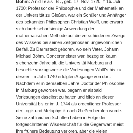
Böhm:
Andreas
B.
, geb. 17. Nov. 1720,
†
16. Juli
1790; Professor der Philosophie und der Mathematik an
der Universität zu Gießen, war ein Schüler und Anhänger
des bekannten Philosophen Christian Wolff, und erwarb
sich durch scharfsinnige Anwendung der
mathematischen Methode auf die verschiedenen Zweige
des Wissens bei seinen Zeitgenossen ungewöhnlichen
Beifall. Zu Darmstadt geboren, wo sein Vater, Johann
Michael Böhm, Concertmeister war, bezog er, kaum
siebenzehn Jahre alt, die Universität Marburg und
besuchte vorzugsweise die Vorlesungen Wolff's bis zu
dessen im Jahr 1740 erfolgten Abgange von dort.
Nachdem er in demselben Jahre Doctor der Philosophie
in Marburg geworden war, begann er alsbald
Vorlesungen daselbst zu halten und blieb an dieser
Universität bis er im J. 1744 als ordentlicher Professor
der
|
Logik und Metaphysik nach Gießen berufen wurde.
Seine zahlreichen Schriften haben in Folge der
fortgeschrittenen Wissenschaft für die Gegenwart meist
ihre frühere Bedeutung verloren, aber die vielen