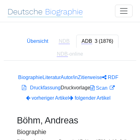
Deutsche
Biographie
Übersicht
NDB
ADB
3 (1876)
NDB
-online
Biographie
Literatur
Autor/in
Zitierweise
RDF
Druckfassung
Druckvorlage
Scan
vorheriger Artikel
folgender Artikel
Böhm, Andreas
Biographie