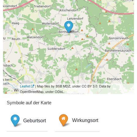
Leaflet
| Map tiles by BSB MDZ, under CC BY 3.0. Data by
OpenStreetMap, under ODbL.
Symbole auf der Karte
Geburtsort
Wirkungsort