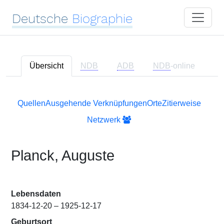
Deutsche
Biographie
Übersicht
NDB
ADB
NDB
-online
Quellen
Ausgehende Verknüpfungen
Orte
Zitierweise
Netzwerk
Planck, Auguste
Lebensdaten
1834-12-20 – 1925-12-17
Geburtsort