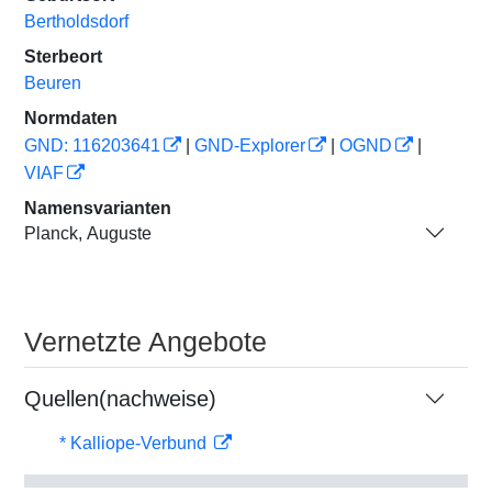
Bertholdsdorf
Sterbeort
Beuren
Normdaten
GND: 116203641
|
GND-Explorer
|
OGND
|
VIAF
Namensvarianten
Planck, Auguste
Vernetzte Angebote
Quellen(nachweise)
* Kalliope-Verbund