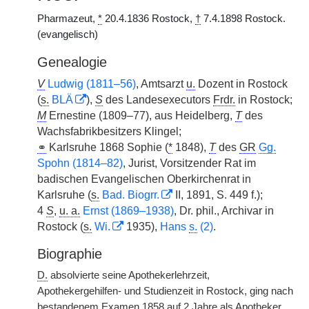
Pharmazeut,
*
20.4.1836 Rostock,
†
7.4.1898 Rostock.
(evangelisch)
Genealogie
V
Ludwig (1811–56)
, Amtsarzt
u.
Dozent in Rostock
(
s.
BLÄ
),
S
des Landesexecutors
Frdr.
in Rostock;
M
Ernestine (1809–77), aus Heidelberg,
T
des
Wachsfabrikbesitzers Klingel;
⚭
Karlsruhe 1868 Sophie (
*
1848),
T
des
GR
Gg.
Spohn (1814–82)
, Jurist, Vorsitzender Rat im
badischen Evangelischen Oberkirchenrat in
Karlsruhe (
s.
Bad. Biogrr.
II, 1891, S. 449 f.);
4
S
,
u. a.
Ernst (1869–1938)
, Dr. phil., Archivar in
Rostock (
s.
Wi.
1935),
Hans
s.
(2)
.
Biographie
D.
absolvierte seine Apothekerlehrzeit,
Apothekergehilfen- und Studienzeit in Rostock, ging nach
bestandenem Examen 1858 auf 2 Jahre als Apotheker