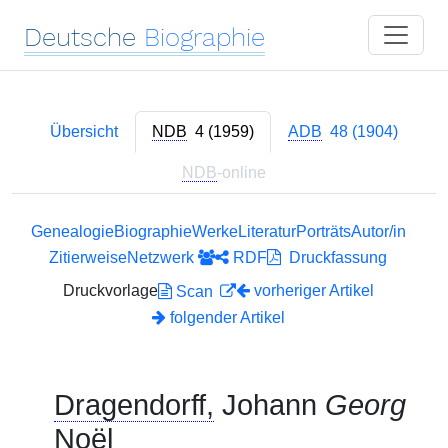
Deutsche
Biographie
Übersicht
NDB
4 (1959)
ADB
48 (1904)
NDB
-online
Genealogie
Biographie
Werke
Literatur
Porträts
Autor/in
Zitierweise
Netzwerk
RDF
Druckfassung
Druckvorlage
vorheriger Artikel
Scan
folgender Artikel
Dragendorff,
Johann
Georg
Noël