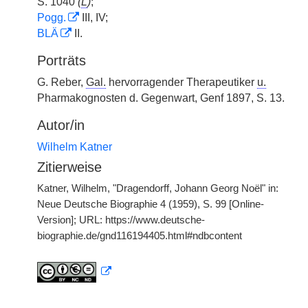
S. 1040
(
L
)
;
Pogg.
III, IV;
BLÄ
II.
Porträts
G. Reber,
Gal.
hervorragender Therapeutiker
u.
Pharmakognosten d. Gegenwart, Genf 1897, S. 13.
Autor/in
Wilhelm Katner
Zitierweise
Katner, Wilhelm, "Dragendorff, Johann Georg Noël" in:
Neue Deutsche Biographie 4 (1959), S. 99 [Online-
Version]; URL: https://www.deutsche-
biographie.de/gnd116194405.html#ndbcontent