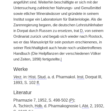
angeführt sind. Weiterhin beschäftigte er sich mit der
Untersuchung zahlreicher Nahrungs- und Genußmittel
sowie etlicher Mineralwässer und gründete in seinem
Institut sogar ein Laboratorium für Bakteriologie. Als die
Zarenregierung begann, die deutschen Lehrstuhlinhaber
in Dorpat durch Russen zu ersetzen, trat
D.
von seinem
Ordinariat zurück und begab sich wieder nach Rostock,
wo er das Manuskript für sein postum erschienenes, in
seiner Reichhaltigkeit auch heute noch unübertroffenes
Handbuch (Die Heilpflanzen der verschiedenen Völker
und Zeiten, 1898) fertigstellte.
|
Werke
Verz.
in:
Hist.
Stud.
a. d. Pharmakol.
Inst.
Dorpat III,
1893, S. 102
ff.
Literatur
Pharmazie 7, 1952, S. 498-502
(
P
)
;
A. Tschirch,
Hdb.
d. Pharmakognosie I,
Abt.
2, 1932,