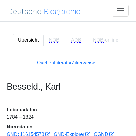
Deutsche
Biographie
Übersicht
NDB
ADB
NDB
-online
Quellen
Literatur
Zitierweise
Besseldt, Karl
Lebensdaten
1784 – 1824
Normdaten
GND: 116154578
|
GND-Explorer
|
OGND
|