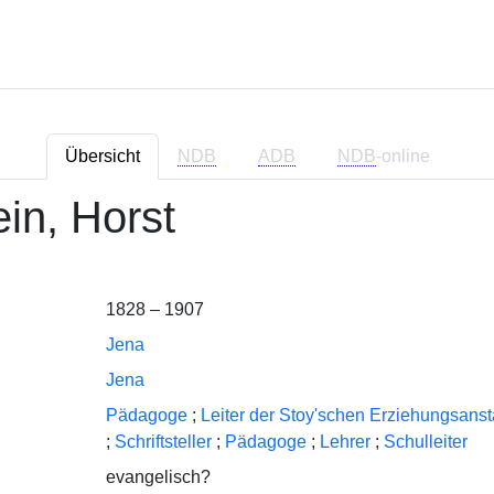
Übersicht
NDB
ADB
NDB
-online
ein, Horst
1828 – 1907
Jena
Jena
Pädagoge
;
Leiter der Stoy'schen Erziehungsanst
;
Schriftsteller
;
Pädagoge
;
Lehrer
;
Schulleiter
evangelisch?