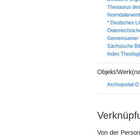
Thesaurus des
Normdateneint
* Deutsches Li
Österreichisc
Gemeinsamer 
Sächsische Bi
Index Theolog
Objekt/Werk(n
Archivportal-
Verknüpf
Von der Perso