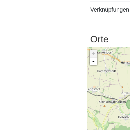
Verknüpfungen 
Orte
+
-