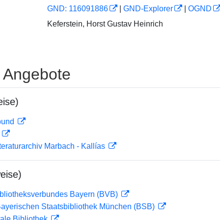
GND: 116091886
|
GND-Explorer
|
OGND
Keferstein, Horst Gustav Heinrich
e Angebote
ise)
rbund
D
teraturarchiv Marbach - Kallías
eise)
ibliotheksverbundes Bayern (BVB)
 Bayerischen Staatsbibliothek München (BSB)
ale Bibliothek