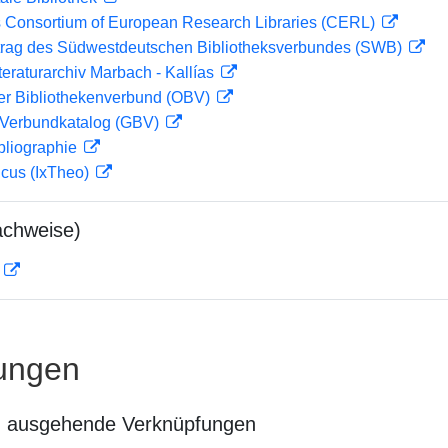
 Consortium of European Research Libraries (CERL)
rag des Südwestdeutschen Bibliotheksverbundes (SWB)
teraturarchiv Marbach - Kallías
her Bibliothekenverbund (OBV)
Verbundkatalog (GBV)
bliographie
icus (IxTheo)
achweise)
D
ungen
n ausgehende Verknüpfungen