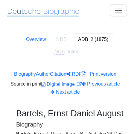
Deutsche
Biographie
Overview
NDB
ADB
2 (1875)
NDB
-online
Biography
Author
Citation
RDF
Print version
Source in print
Previous article
Digital Image
Next article
Bartels, Ernst Daniel August
Biography
Bartels:
Ernst Dan. Aug.
B.
, Arzt, den 26. Dec.