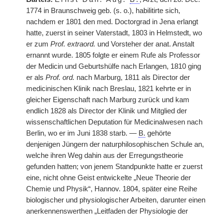
1774 in Braunschweig geb. (s. o.), habilitirte sich,
nachdem er 1801 den med. Doctorgrad in Jena erlangt
hatte, zuerst in seiner Vaterstadt, 1803 in Helmstedt, wo
er zum
Prof. extraord.
und Vorsteher der anat. Anstalt
ernannt wurde. 1805 folgte er einem Rufe als Professor
der Medicin und Geburtshülfe nach Erlangen, 1810 ging
er als
Prof. ord.
nach Marburg, 1811 als Director der
medicinischen Klinik nach Breslau, 1821 kehrte er in
gleicher Eigenschaft nach Marburg zurück und kam
endlich 1828 als Director der Klinik und Mitglied der
wissenschaftlichen Deputation für Medicinalwesen nach
Berlin, wo er im Juni 1838 starb. —
B.
gehörte
denjenigen Jüngern der naturphilosophischen Schule an,
welche ihren Weg dahin aus der Erregungstheorie
gefunden hatten; von jenem Standpunkte hatte er zuerst
eine, nicht ohne Geist entwickelte „Neue Theorie der
Chemie und Physik“, Hannov. 1804, später eine Reihe
biologischer und physiologischer Arbeiten, darunter einen
anerkennenswerthen „Leitfaden der Physiologie der