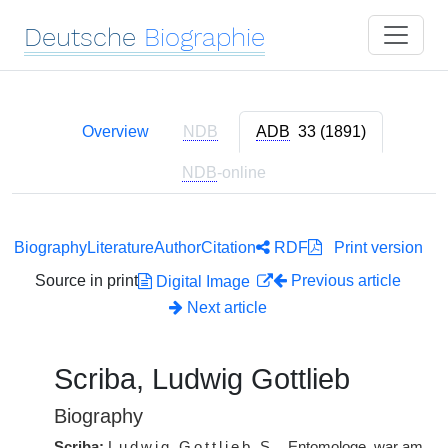
Deutsche
Biographie
Overview
NDB
ADB
33 (1891)
NDB
-online
Biography
Literature
Author
Citation
RDF
Print version
Source in print
Previous article
Digital Image
Next article
Scriba, Ludwig Gottlieb
Biography
Scriba:
Ludwig Gottlieb
S.
, Entomologe, war am