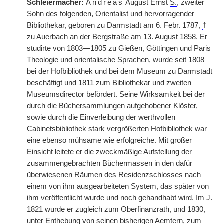
Schleiermacher:
Andreas
August Ernst
S.
, zweiter
Sohn des folgenden, Orientalist und hervorragender
Bibliothekar, geboren zu Darmstadt am 6. Febr. 1787,
†
zu Auerbach an der Bergstraße am 13. August 1858. Er
studirte von 1803—1805 zu Gießen, Göttingen und Paris
Theologie und orientalische Sprachen, wurde seit 1808
bei der Hofbibliothek und bei dem Museum zu Darmstadt
beschäftigt und 1811 zum Bibliothekar und zweiten
Museumsdirector befördert. Seine Wirksamkeit bei der
durch die Büchersammlungen aufgehobener Klöster,
sowie durch die Einverleibung der werthvollen
Cabinetsbibliothek stark vergrößerten Hofbibliothek war
eine ebenso mühsame wie erfolgreiche. Mit großer
Einsicht leitete er die zweckmäßige Aufstellung der
zusammengebrachten Büchermassen in den dafür
überwiesenen Räumen des Residenzschlosses nach
einem von ihm ausgearbeiteten System, das später von
ihm veröffentlicht wurde und noch gehandhabt wird. Im J.
1821 wurde er zugleich zum Oberfinanzrath, und 1830,
unter Enthebung von seinen bisherigen Aemtern, zum