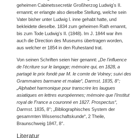
geheimen Cabinetssecretär Großherzog Ludwig's II.
ernannt; er erlangte also dieselbe Stellung, welche sein
Vater bisher unter Ludwig I. inne gehabt hatte, und
bekleidete dieselbe. 1834 zum geheimen Rath ernannt,
bis zum Tode Ludwig's II. (1848). Im J. 1844 war ihm
auch die Direction des Museums übertragen worden,
aus welcher er 1854 in den Ruhestand trat.
Von seinen Schriften seien hier genannt:
„De l'influence
de l'écriture sur le langage; mémoire qui, en 1828, a
partagé le prix fondé par M. le comte de Volney; suivi des
Grammaires barmane et malaie“, Darmst. 1835, 8°;
„Alphabet harmonique pour transcrire les laugues
asiatiques en lettres européennes; mémoire que l'Institut
royal de France a couronné en 1827. Prospectus“,
Darmst.
1835, 8°; „Bibliographisches System der
gesammten Wissenschaftskunde“, 2 Theile,
Braunschweig 1847, 8°.
Literatur