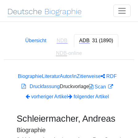
Deutsche
Biographie
Übersicht
NDB
ADB
31 (1890)
NDB
-online
Biographie
Literatur
Autor/in
Zitierweise
RDF
Druckfassung
Druckvorlage
Scan
vorheriger Artikel
folgender Artikel
Schleiermacher, Andreas
Biographie