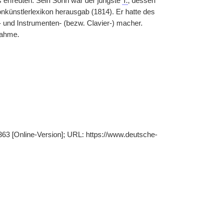
s erfreuten. Sein Sohn war der jüngste
T.
, dessen
onkünstlerlexikon herausgab (1814). Er hatte des
- und Instrumenten- (bezw. Clavier-) macher.
nahme.
 363 [Online-Version]; URL: https://www.deutsche-