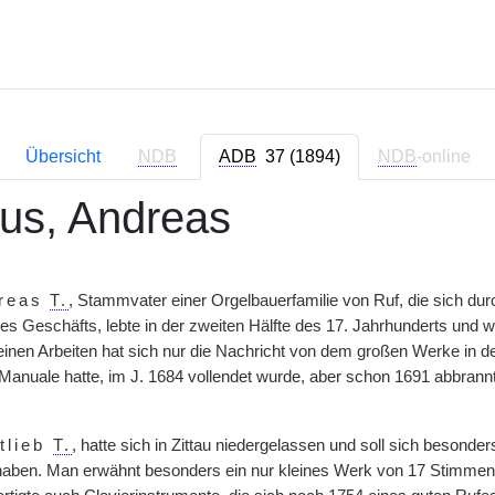
Übersicht
NDB
ADB
37 (1894)
NDB
-online
ius, Andreas
reas
T.
, Stammvater einer Orgelbauerfamilie von Ruf, die sich dur
es Geschäfts, lebte in der zweiten Hälfte des 17. Jahrhunderts und w
inen Arbeiten hat sich nur die Nachricht von dem großen Werke in der
anuale hatte, im J. 1684 vollendet wurde, aber schon 1691 abbrannt
tlieb
T.
, hatte sich in Zittau niedergelassen und soll sich besonde
aben. Man erwähnt besonders ein nur kleines Werk von 17 Stimmen,