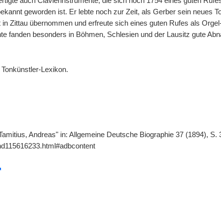
ertigte auch Clavierinstrumente, die sich noch 1754 eines guten Rufe
ekannt geworden ist. Er lebte noch zur Zeit, als Gerber sein neues T
 in Zittau übernommen und erfreute sich eines guten Rufes als Orgel
te fanden besonders in Böhmen, Schlesien und der Lausitz gute Ab
Tonkünstler-Lexikon.
"Tamitius, Andreas" in: Allgemeine Deutsche Biographie 37 (1894), S.
gnd115616233.html#adbcontent