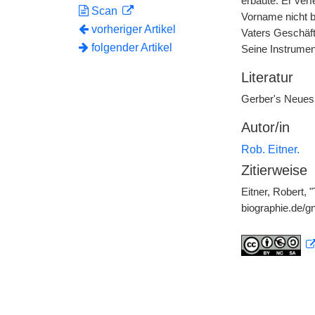
erbaute. Er verf
Scan
Vorname nicht b
vorheriger Artikel
Vaters Geschäft
folgender Artikel
Seine Instrumen
Literatur
Gerber's Neues 
Autor/in
Rob. Eitner.
Zitierweise
Eitner, Robert, 
biographie.de/