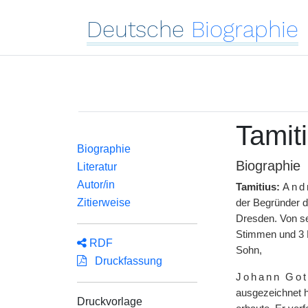
Deutsche
Biographie
Tamit
Biographie
Biographie
Literatur
Autor/in
Tamitius:
And
Zitierweise
der Begründer d
Dresden. Von se
Stimmen und 3 M
RDF
Sohn,
Druckfassung
Johann Got
ausgezeichnet h
Druckvorlage