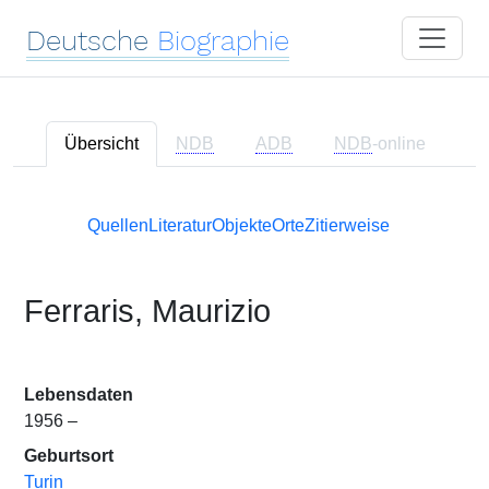
Deutsche
Biographie
Übersicht
NDB
ADB
NDB
-online
Quellen
Literatur
Objekte
Orte
Zitierweise
Ferraris, Maurizio
Lebensdaten
1956 –
Geburtsort
Turin