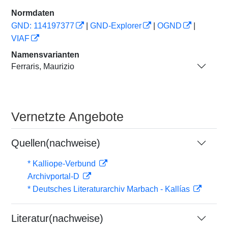
Normdaten
GND: 114197377
|
GND-Explorer
|
OGND
|
VIAF
Namensvarianten
Ferraris, Maurizio
Vernetzte Angebote
Quellen(nachweise)
* Kalliope-Verbund
Archivportal-D
* Deutsches Literaturarchiv Marbach - Kallías
Literatur(nachweise)