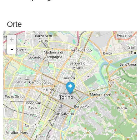
Orte
+
-