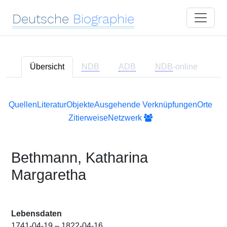
Deutsche
Biographie
Übersicht
NDB
ADB
NDB
-online
Quellen
Literatur
Objekte
Ausgehende Verknüpfungen
Orte
Zitierweise
Netzwerk
Bethmann, Katharina
Margaretha
Lebensdaten
1741-04-19 – 1822-04-16