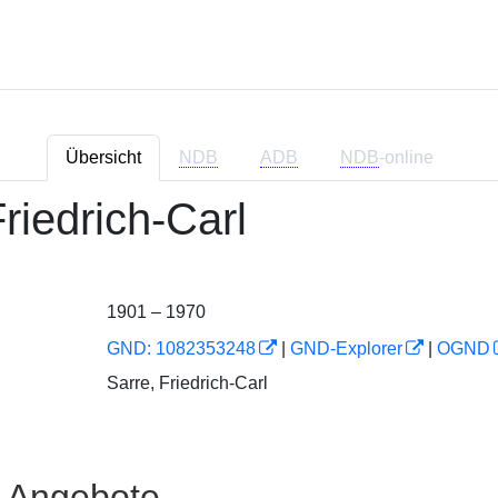
Übersicht
NDB
ADB
NDB
-online
riedrich-Carl
1901 – 1970
GND: 1082353248
|
GND-Explorer
|
OGND
Sarre, Friedrich-Carl
e Angebote