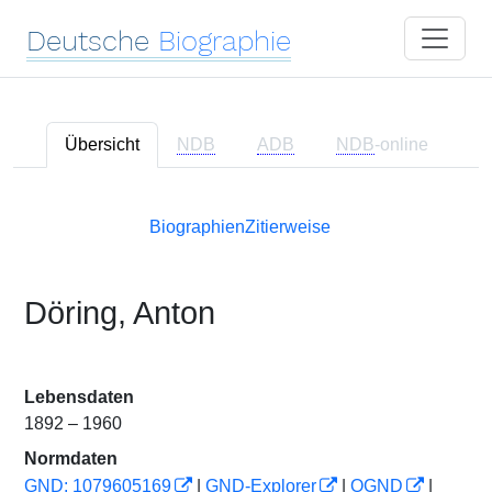
Deutsche
Biographie
Übersicht
NDB
ADB
NDB
-online
Biographien
Zitierweise
Döring, Anton
Lebensdaten
1892 – 1960
Normdaten
GND: 1079605169
|
GND-Explorer
|
OGND
|