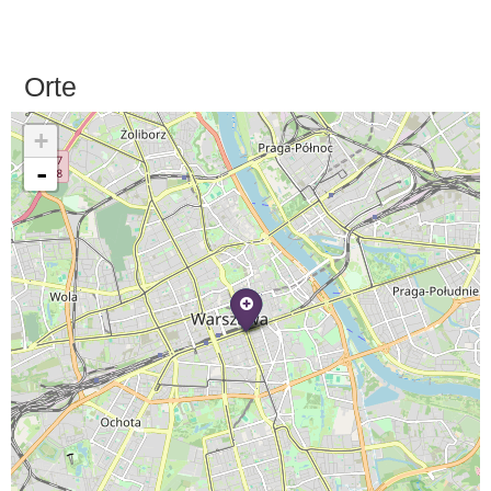
Orte
+
-