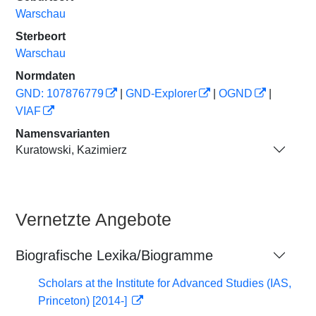
Warschau
Sterbeort
Warschau
Normdaten
GND: 107876779
|
GND-Explorer
|
OGND
|
VIAF
Namensvarianten
Kuratowski, Kazimierz
Vernetzte Angebote
Biografische Lexika/Biogramme
Scholars at the Institute for Advanced Studies (IAS,
Princeton) [2014-]