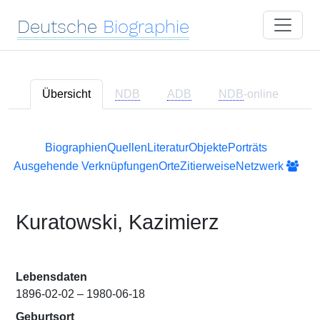
Deutsche
Biographie
Übersicht
NDB
ADB
NDB
-online
Biographien
Quellen
Literatur
Objekte
Porträts
Ausgehende Verknüpfungen
Orte
Zitierweise
Netzwerk
Kuratowski, Kazimierz
Lebensdaten
1896-02-02 – 1980-06-18
Geburtsort