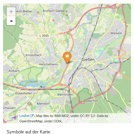
+
-
Leaflet
| Map tiles by BSB MDZ, under CC BY 3.0. Data by
OpenStreetMap, under ODbL.
Symbole auf der Karte