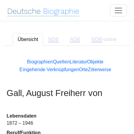
Deutsche
Biographie
Übersicht
NDB
ADB
NDB
-online
Biographien
Quellen
Literatur
Objekte
Eingehende Verknüpfungen
Orte
Zitierweise
Gall, August Freiherr von
Lebensdaten
1872 – 1946
Beruf/Funktion