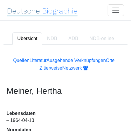
Deutsche
Biographie
Übersicht
NDB
ADB
NDB
-online
Quellen
Literatur
Ausgehende Verknüpfungen
Orte
Zitierweise
Netzwerk
Meiner, Hertha
Lebensdaten
– 1964-04-13
Normdaten