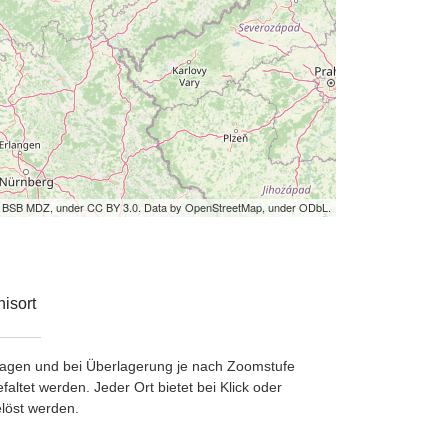
by BSB MDZ, under CC BY 3.0. Data by OpenStreetMap, under ODbL.
isort
etragen und bei Überlagerung je nach Zoomstufe
ltet werden. Jeder Ort bietet bei Klick oder
löst werden.