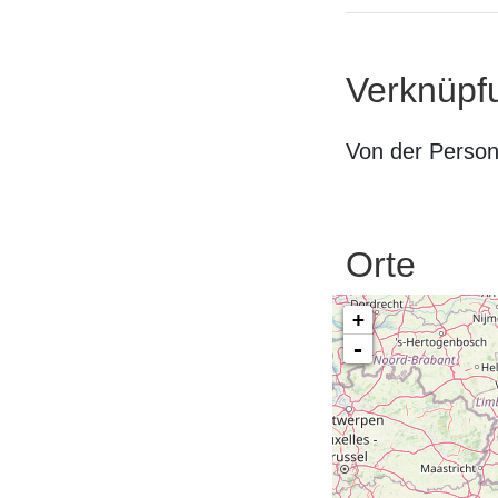
Verknüpf
Von der Perso
Orte
+
-