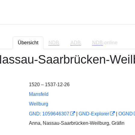
Übersicht
NDB
ADB
NDB
-online
assau-Saarbrücken-Weilb
1520 – 1537-12-26
Mansfeld
Weilburg
GND: 1059646307
|
GND-Explorer
|
OGND
Anna, Nassau-Saarbrücken-Weilburg, Gräfin