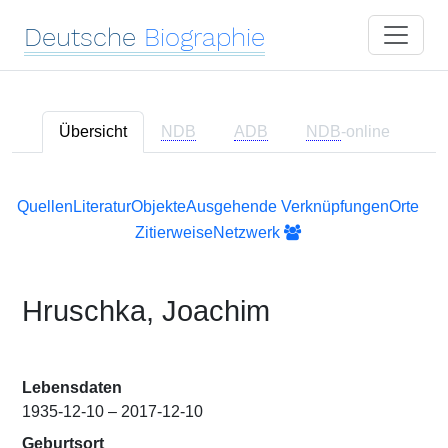
Deutsche
Biographie
Übersicht
NDB
ADB
NDB
-online
Quellen
Literatur
Objekte
Ausgehende Verknüpfungen
Orte
Zitierweise
Netzwerk
Hruschka, Joachim
Lebensdaten
1935-12-10 – 2017-12-10
Geburtsort