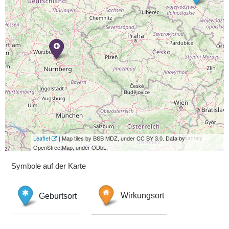
Leaflet
| Map tiles by BSB MDZ, under CC BY 3.0. Data by
OpenStreetMap, under ODbL.
Symbole auf der Karte
Geburtsort
Wirkungsort