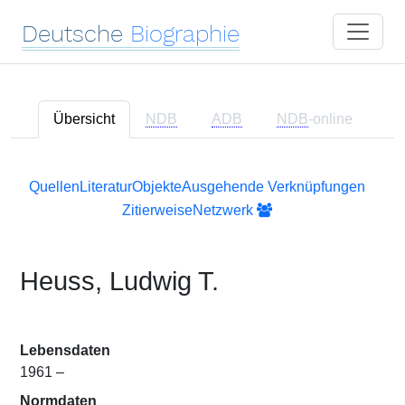
Deutsche
Biographie
Übersicht
NDB
ADB
NDB
-online
Quellen
Literatur
Objekte
Ausgehende Verknüpfungen
Zitierweise
Netzwerk
Heuss, Ludwig T.
Lebensdaten
1961 –
Normdaten