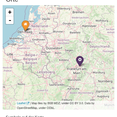
+
-
Leaflet
| Map tiles by BSB MDZ, under CC BY 3.0. Data by
OpenStreetMap, under ODbL.