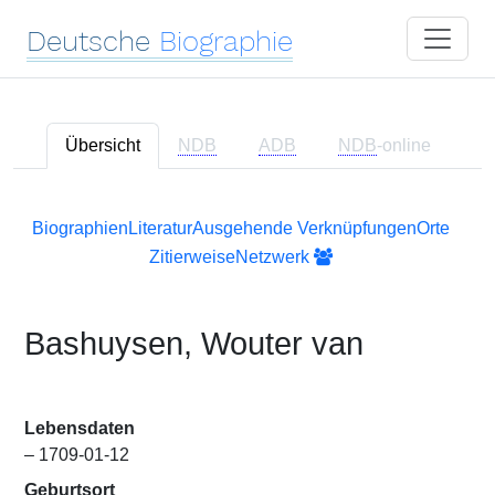
Deutsche
Biographie
Übersicht
NDB
ADB
NDB
-online
Biographien
Literatur
Ausgehende Verknüpfungen
Orte
Zitierweise
Netzwerk
Bashuysen, Wouter van
Lebensdaten
– 1709-01-12
Geburtsort