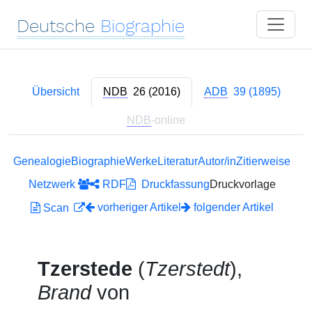
Deutsche
Biographie
Übersicht
NDB
26 (2016)
ADB
39 (1895)
NDB
-online
Genealogie
Biographie
Werke
Literatur
Autor/in
Zitierweise
Netzwerk
RDF
Druckfassung
Druckvorlage
vorheriger Artikel
folgender Artikel
Scan
Tzerstede
(
Tzerstedt
),
Brand
von