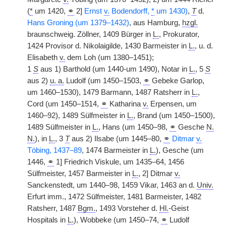
(
*
um 1420,
⚭
2]
Ernst
v.
Bodendorff,
*
um 1430)
,
T
d.
Hans Groning (um 1379–1432)
, aus Hamburg,
hzgl.
braunschweig. Zöllner, 1409 Bürger in
L.
, Prokurator,
1424 Provisor d. Nikolaigilde, 1430 Barmeister in
L.
, u. d.
Elisabeth
v.
dem Loh (um 1380–1451);
1
S
aus 1) Barthold (um 1440-um 1490), Notar in
L.
, 5
S
aus 2)
u. a.
Ludolf (um 1450–1503,
⚭
Gebeke Garlop,
um 1460–1530), 1479 Barmann, 1487 Ratsherr in
L.
,
Cord (um 1450–1514,
⚭
Katharina
v.
Erpensen, um
1460–92), 1489 Sülfmeister in
L.
, Brand (um 1450–1500),
1489 Sülfmeister in
L.
, Hans (um 1450–98,
⚭
Gesche
N.
N.
), in
L.
, 3
T
aus 2) Ilsabe (um 1445–80,
⚭
Ditmar
v.
Töbing, 1437–89
, 1474 Barmeister in
L.
), Gesche (um
1446,
⚭
1] Friedrich Viskule, um 1435–64, 1456
Sülfmeister, 1457 Barmeister in
L.
, 2] Ditmar
v.
Sanckenstedt, um 1440–98, 1459 Vikar, 1463 an d.
Univ.
Erfurt imm., 1472 Sülfmeister, 1481 Barmeister, 1482
Ratsherr, 1487
Bgm.
, 1493 Vorsteher d.
Hl.
-Geist
Hospitals in
L.
), Wobbeke (um 1450–74,
⚭
Ludolf