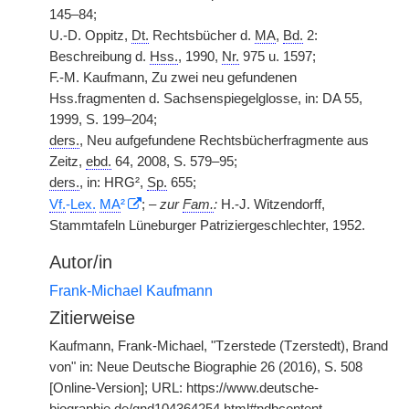
145–84;
U.-D. Oppitz,
Dt.
Rechtsbücher d.
MA
,
Bd.
2:
Beschreibung d.
Hss.
, 1990,
Nr.
975 u. 1597;
F.-M. Kaufmann, Zu zwei neu gefundenen
Hss.fragmenten d. Sachsenspiegelglosse, in: DA 55,
1999, S. 199–204;
ders.
, Neu aufgefundene Rechtsbücherfragmente aus
Zeitz,
ebd.
64, 2008, S. 579–95;
ders.
, in: HRG²,
Sp.
655;
Vf.
-
Lex.
MA
²
; –
zur
Fam.
:
H.-J. Witzendorff,
Stammtafeln Lüneburger Patriziergeschlechter, 1952.
Autor/in
Frank-Michael Kaufmann
Zitierweise
Kaufmann, Frank-Michael, "Tzerstede (Tzerstedt), Brand
von" in: Neue Deutsche Biographie 26 (2016), S. 508
[Online-Version]; URL: https://www.deutsche-