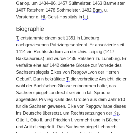
Garlop, um 1434–86, 1457 Sülfmeister, 1463 Barmeister,
1467 Ratsherr, 1478 Sothmeister, 1482
Bgm.
u.
Vorsteher d.
Hl.
-Geist-Hospitals in
L.
).
Biographie
T.
entstammte einem seit 1351 in Lüneburg
nachgewiesenen Patriziergeschlecht. Er absolvierte seit
1414 ein Rechtsstudium an der
Univ.
Leipzig (1417
Bakkalaureus) und wurde 1436 Ratsherr zu Lüneburg. Er
verfaßte eine auf 1442 datierte Glosse zur Vorrede des
Sachsenspiegels Eikes von Repgow „von der Herren
Geburt“. Darin bekräftigte
T.
die verbreitete Ansicht, die er
wohl der Buch’schen Glosse entnommen hatte, das
Sachsenspiegel-Landrecht sei ein in
lat.
Sprache
abgefaßtes Privileg Karls des Großen aus dem Jahr 810
für die Sachsen gewesen. Eike von Repgow habe dieses
ins Deutsche übersetzt, um Rechtssatzungen der
Ks.
Otto I., Otto II. und Friedrich I. vermehrt und in Bücher
und Artikel eingeteilt. Das Sachsenspiegel-Lehnrecht