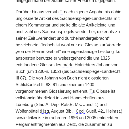
hingegen habe der Stauferkaiser Friedrich I. gegeben.
Darüber hinaus versah
T.
nach eigener Angabe bis dahin
unglossierte Artikel des Sachsenspiegel-Landrechts mit
einem Kommentar und stellte die alte Artikeleinteilung
und -zahl des Sachsenspiegels wieder her, die er als zu
seiner Zeit „verändert und durcheinandergebracht“
bezeichnete. Jedoch ist wohl nur die Glosse zur Vorrede
„von der Herren Geburt“ eine eigenständige Leistung
T.
s;
ansonsten benutzte er weitestgehend die um 1325
entstandene Glosse des
märk.
Hofrichters Johann von
Buch (um 1290-
n.
1352) (bis Sachsenspiegel-Landrecht
III 87). Die von Johann von Buch nicht glossierten
Schlußartikel III 88–91 sind einer um 1400
vorgenommenen Glossierung entlehnt.
T.
s Glosse ist
vollständig überliefert in zwei Handschriften aus
Lüneburg (
StadtA
,
Dep.
RatsB.
Ms.
Jurid. 1) und
Wolfenbüttel (
Hzg.
August Bibl.,
Cod.
Guelf. 421 Helmst.)
sowie teilweise in mehreren 1996 und 2005 entdeckten
Pergamentfragmenten aus Zeitz, die zusammen zu