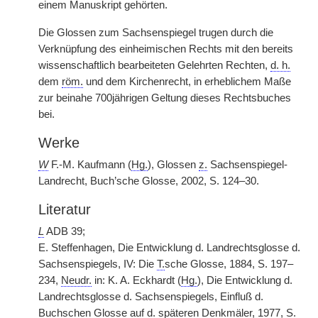
einem Manuskript gehörten.
Die Glossen zum Sachsenspiegel trugen durch die
Verknüpfung des einheimischen Rechts mit den bereits
wissenschaftlich bearbeiteten Gelehrten Rechten,
d. h.
dem
röm.
und dem Kirchenrecht, in erheblichem Maße
zur beinahe 700jährigen Geltung dieses Rechtsbuches
bei.
Werke
W
F.-M. Kaufmann (
Hg.
), Glossen
z.
Sachsenspiegel-
Landrecht, Buch’sche Glosse, 2002, S. 124–30.
Literatur
L
ADB 39;
E. Steffenhagen, Die Entwicklung d. Landrechtsglosse d.
Sachsenspiegels, IV: Die
T.
sche Glosse, 1884, S. 197–
234,
Neudr.
in: K. A. Eckhardt (
Hg.
), Die Entwicklung d.
Landrechtsglosse d. Sachsenspiegels, Einfluß d.
Buchschen Glosse auf d. späteren Denkmäler, 1977, S.