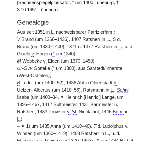
|
Sachsenspiegelglossator,
*
um 1400 Lüneburg,
†
3.10.1451 Lüneburg.
Genealogie
Aus seit 1351 in
L.
nachweisbarer
Patrizierfam.
;
V
Brand (um 1366–1436), 1407 Ratsherr in
L.
,
S
d.
Brand (um 1330–1400), 1371 u. 1377 Ratsherr in
L.
, u. d.
Gisela
v.
Hagen (
*
um 1340);
M
Wobbeke
v.
Elden (um 1370–1458);
Ur-Gvv
Gotteke (
*
um 1300), aus Sarstedt/Innerste
(West-Ostfalen);
B
Ludolf (um 1400–52), 1436 Abt in Oldenstadt
b.
Uelzen, Albertus (um 1410–56), Ratsmann in
L.
,
Schw
Ilsabe (um 1400–34,
⚭
Heinrich [Henrici] Lange, um
1395–1467, 1417 Sülfmeister, 1431 Barmeister u.
Ratsherr, 1433 Provisor
v.
St.
Nicolaihof, 1446
Bgm.
in
L.
);
–
⚭
1) um 1435 Anna (um 1410–40),
T
d. Ludolphus
v.
Winsen (um 1360–1419), 1403 Ratsherr in
L.
, u. d.
Margarete
v.
Töbing (um 1370–1452), 2) um 1444 Richel