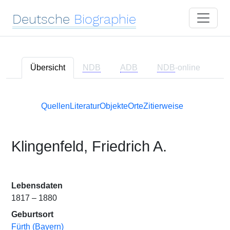
Deutsche
Biographie
Übersicht
NDB
ADB
NDB
-online
Quellen
Literatur
Objekte
Orte
Zitierweise
Klingenfeld, Friedrich A.
Lebensdaten
1817 – 1880
Geburtsort
Fürth (Bayern)