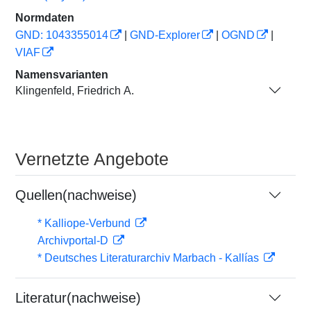
Normdaten
GND: 1043355014
|
GND-Explorer
|
OGND
|
VIAF
Namensvarianten
Klingenfeld, Friedrich A.
Vernetzte Angebote
Quellen(nachweise)
* Kalliope-Verbund
Archivportal-D
* Deutsches Literaturarchiv Marbach - Kallías
Literatur(nachweise)