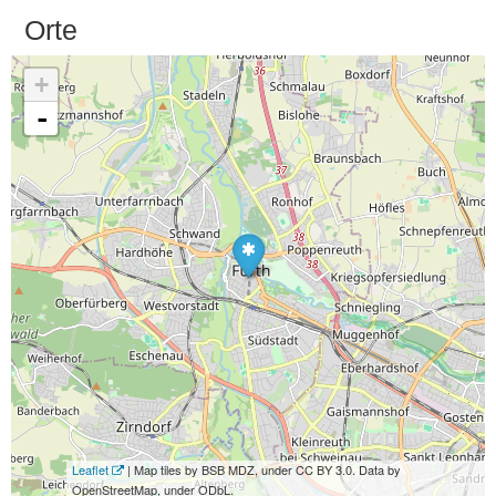
Orte
+
-
Leaflet
| Map tiles by BSB MDZ, under CC BY 3.0. Data by
OpenStreetMap, under ODbL.