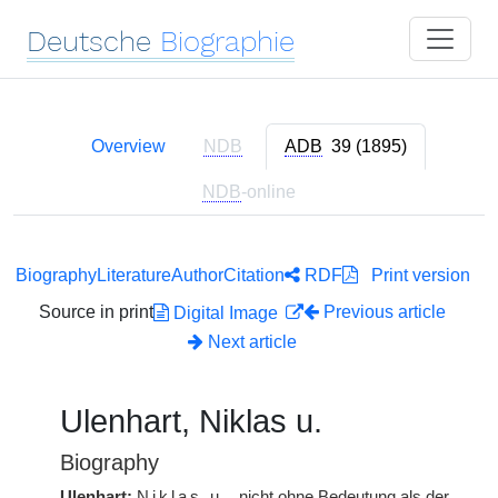
Deutsche
Biographie
Overview
NDB
ADB
39 (1895)
NDB
-online
Biography
Literature
Author
Citation
RDF
Print version
Source in print
Previous article
Digital Image
Next article
Ulenhart, Niklas u.
Biography
Ulenhart:
Niklas u.
, nicht ohne Bedeutung als der