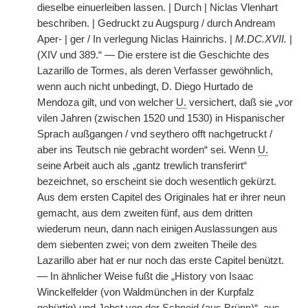
dieselbe einuerleiben lassen. | Durch | Niclas Vlenhart
beschriben. | Gedruckt zu Augspurg / durch Andream
Aper- | ger / In verlegung Niclas Hainrichs. |
M.DC.XVII.
|
(XIV und 389.“ — Die erstere ist die Geschichte des
Lazarillo de Tormes, als deren Verfasser gewöhnlich,
wenn auch nicht unbedingt, D. Diego Hurtado de
Mendoza gilt, und von welcher
U.
versichert, daß sie „vor
vilen Jahren (zwischen 1520 und 1530) in Hispanischer
Sprach außgangen / vnd seythero offt nachgetruckt /
aber ins Teutsch nie gebracht worden“ sei. Wenn
U.
seine Arbeit auch als „gantz trewlich transferirt“
bezeichnet, so erscheint sie doch wesentlich gekürzt.
Aus dem ersten Capitel des Originales hat er ihrer neun
gemacht, aus dem zweiten fünf, aus dem dritten
wiederum neun, dann nach einigen Auslassungen aus
dem siebenten zwei; von dem zweiten Theile des
Lazarillo aber hat er nur noch das erste Capitel benützt.
— In ähnlicher Weise fußt die „History von Isaac
Winckelfelder (von Waldmünchen in der Kurpfalz