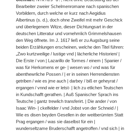
Bearbeiter zweier Schelmenromane nach spanischen
Vorbildern, durch welche er kurz nach Aegidius
Albertinus (s. d.), doch ohne Zweifel mit mehr Geschick
und überlegenem Witze, dieser Dichtungsart in der
deutschen Litteratur und vornehmlich Grimmelshausen
den Weg öffnete. Im J. 1617 ließ er zu Augsburg seine
beiden Erzählungen erscheinen, welche den Titel führen:
„Zwo kurtzweilige / lustige vnd | lächerliche Historien/ |
Die Erste / von | Lazarillo de Tormes / einem | Spanier /
was für Herkomens er ge- | wesen wo / vnd was für
abenthewrliche Possen / | er in seinen Herrendiensten
getriben / wie es jme auch | darbey / biß er geheyrat /
ergangen / vnnd wie er letst- | lich zu etlichen Teutschen
in Kundschafft gerathen. | Auß Spanischer Sprach ins
Teutsche | gantz trewlich transferirt. | Die ander / von
Isaac Win- | ckelfelder / vnd Jobst von der Schneid / |
Wie es disen beyden Gesellen in der weitberümten Statt
Prag ergangen / was sie daselbst für ein |
wunderseltzame Bruderschafft angetroffen / vnd sich | in