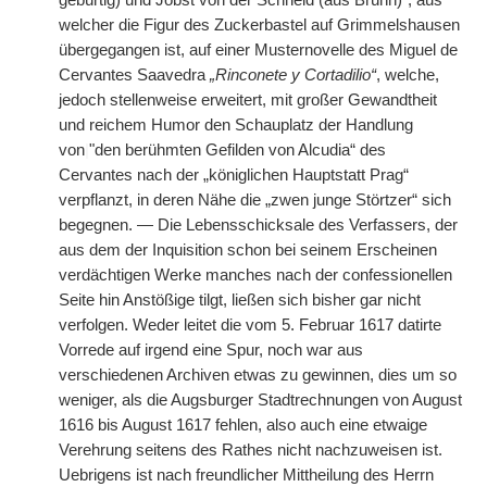
gebürtig) und Jobst von der Schneid (aus Brünn)“, aus
welcher die Figur des Zuckerbastel auf Grimmelshausen
übergegangen ist, auf einer Musternovelle des Miguel de
Cervantes Saavedra
„Rinconete y Cortadilio“
, welche,
jedoch stellenweise erweitert, mit großer Gewandtheit
und reichem Humor den Schauplatz der Handlung
von
|
"den berühmten Gefilden von Alcudia“ des
Cervantes nach der „königlichen Hauptstatt Prag“
verpflanzt, in deren Nähe die „zwen junge Störtzer“ sich
begegnen. — Die Lebensschicksale des Verfassers, der
aus dem der Inquisition schon bei seinem Erscheinen
verdächtigen Werke manches nach der confessionellen
Seite hin Anstößige tilgt, ließen sich bisher gar nicht
verfolgen. Weder leitet die vom 5. Februar 1617 datirte
Vorrede auf irgend eine Spur, noch war aus
verschiedenen Archiven etwas zu gewinnen, dies um so
weniger, als die Augsburger Stadtrechnungen von August
1616 bis August 1617 fehlen, also auch eine etwaige
Verehrung seitens des Rathes nicht nachzuweisen ist.
Uebrigens ist nach freundlicher Mittheilung des Herrn