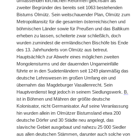
umfassenden kirchlichen Reformen gleichsam als
zweiter Begründer des bereits seit 1063 bestehenden
Bistums Olmütz. Sein weitschauender Plan, Olmütz zum
Metropolitansitz für die gesamten österreichischen und
böhmischen Länder sowie für Preußen und das Baltikum
erheben zu lassen, scheiterte zwar schließlich, doch
wurden zumindest die ermländischen Bischöfe bis Ende
des 13. Jahrhunderts von Olmütz aus betreut.
Hauptsächlich zur Abwehr eines möglichen zweiten
Mongolensturms und der dauernden Ungarneinfälle
führte er in den Sudetenländern seit 1249 planmäßig das
deutsche Lehnswesen im großen Umfang ein und
übernahm das Magdeburger Vasallenrecht. Sein
Hauptverdienst liegt jedoch in seinem Siedlungswerk.
B.
ist in Böhmen und Mähren der größte deutsche
Kolonisator, nicht Germanisator. Auf seine Veranlassung
hin wurden allein im Olmützer Bistumsland etwa 200
deutsche Dörfer und 30 Städte neu angelegt, das
slavische Gebiet ausgebaut und nahezu 25 000 Siedler
aus allen deutschen Stämmen, darunter auch solche von