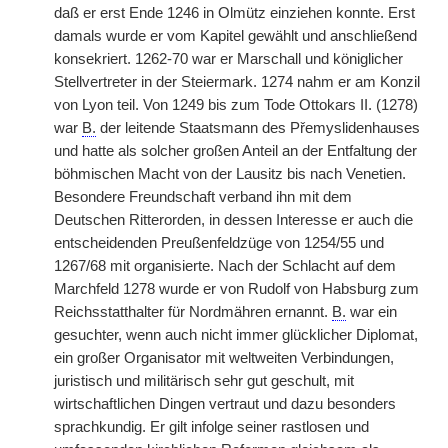
daß er erst Ende 1246 in Olmütz einziehen konnte. Erst
damals wurde er vom Kapitel gewählt und anschließend
konsekriert. 1262-70 war er Marschall und königlicher
Stellvertreter in der Steiermark. 1274 nahm er am Konzil
von Lyon teil. Von 1249 bis zum Tode Ottokars II. (1278)
war
B.
der leitende Staatsmann des Přemyslidenhauses
und hatte als solcher großen Anteil an der Entfaltung der
böhmischen Macht von der Lausitz bis nach Venetien.
Besondere Freundschaft verband ihn mit dem
Deutschen Ritterorden, in dessen Interesse er auch die
entscheidenden Preußenfeldzüge von 1254/55 und
1267/68 mit organisierte. Nach der Schlacht auf dem
Marchfeld 1278 wurde er von Rudolf von Habsburg zum
Reichsstatthalter für Nordmähren ernannt.
B.
war ein
gesuchter, wenn auch nicht immer glücklicher Diplomat,
ein großer Organisator mit weltweiten Verbindungen,
juristisch und militärisch sehr gut geschult, mit
wirtschaftlichen Dingen vertraut und dazu besonders
sprachkundig. Er gilt infolge seiner rastlosen und