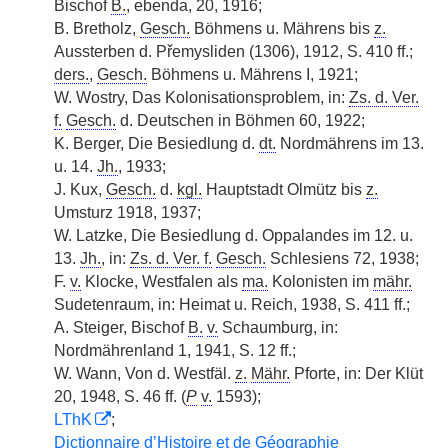
Bischof
B.
, ebenda, 20, 1916;
B. Bretholz,
Gesch.
Böhmens u. Mährens bis
z.
Aussterben d. Přemysliden (1306), 1912, S. 410 ff.;
ders.
,
Gesch.
Böhmens u. Mährens I, 1921;
W. Wostry, Das Kolonisationsproblem, in:
Zs. d. Ver.
f.
Gesch.
d. Deutschen in Böhmen 60, 1922;
K. Berger, Die Besiedlung d.
dt.
Nordmährens im 13.
u. 14.
Jh.
, 1933;
J. Kux,
Gesch.
d.
kgl.
Hauptstadt Olmütz bis
z.
Umsturz 1918, 1937;
W. Latzke, Die Besiedlung d. Oppalandes im 12. u.
13.
Jh.
, in:
Zs. d. Ver. f.
Gesch.
Schlesiens 72, 1938;
F.
v.
Klocke, Westfalen als
ma.
Kolonisten im
mähr.
Sudetenraum, in: Heimat u. Reich, 1938, S. 411 ff.;
A. Steiger, Bischof
B.
v.
Schaumburg, in:
Nordmährenland 1, 1941, S. 12 ff.;
W. Wann, Von d. Westfäl.
z.
Mähr.
Pforte, in: Der Klüt
20, 1948, S. 46 ff. (
P
v.
1593);
LThK
;
Dictionnaire d’Histoire et de Géographie