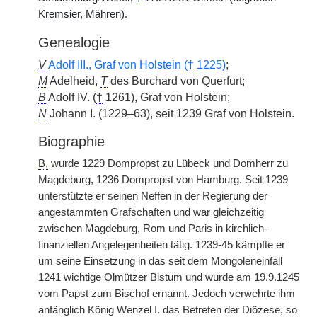
Kremsier, Mähren).
Genealogie
V
Adolf III., Graf von Holstein (
†
1225)
;
M
Adelheid,
T
des Burchard von Querfurt;
B
Adolf IV. (
†
1261), Graf von Holstein;
N
Johann I. (1229–63), seit 1239 Graf von Holstein.
Biographie
B.
wurde 1229 Dompropst zu Lübeck und Domherr zu
Magdeburg, 1236 Dompropst von Hamburg. Seit 1239
unterstützte er seinen Neffen in der Regierung der
angestammten Grafschaften und war gleichzeitig
zwischen Magdeburg, Rom und Paris in kirchlich-
finanziellen Angelegenheiten tätig. 1239-45 kämpfte er
um seine Einsetzung in das seit dem Mongoleneinfall
1241 wichtige Olmützer Bistum und wurde am 19.9.1245
vom Papst zum Bischof ernannt. Jedoch verwehrte ihm
anfänglich König Wenzel I. das Betreten der Diözese, so