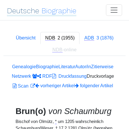
Deutsche
Biographie
Übersicht
NDB
2 (1955)
ADB
3 (1876)
NDB
-online
Genealogie
Biographie
Literatur
Autor/in
Zitierweise
Netzwerk
RDF
Druckfassung
Druckvorlage
vorheriger Artikel
folgender Artikel
Scan
Brun(o)
von Schaumburg
Bischof von Olmütz,
*
um 1205 wahrscheinlich
Schaumburg/Weser,
†
17.2.1281 Olmütz (begraben