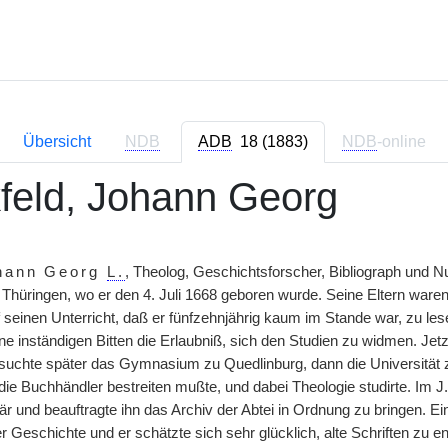
Übersicht
NDB
ADB
18 (1883)
NDB
-online
feld, Johann Georg
hann Georg
L.
, Theolog, Geschichtsforscher, Bibliograph und Nu
 Thüringen, wo er den 4. Juli 1668 geboren wurde. Seine Eltern ware
 seinen Unterricht, daß er fünfzehnjährig kaum im Stande war, zu le
eine inständigen Bitten die Erlaubniß, sich den Studien zu widmen. Jetzt
uchte später das Gymnasium zu Quedlinburg, dann die Universität zu
 die Buchhändler bestreiten mußte, und dabei Theologie studirte. Im 
r und beauftragte ihn das Archiv der Abtei in Ordnung zu bringen. Ein
Geschichte und er schätzte sich sehr glücklich, alte Schriften zu ent