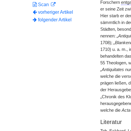
Forschern
entg
Scan
er seine Zeit z
vorheriger Artikel
Hier starb er de
folgender Artikel
sämmtlich in de
Städten, besond
nennen:
„Antiqu
1708);
„Blanken
1710) u. a. m., 
behandelten da
55 Theologen, w
„Antiquitates nu
welche die vers
prägen ließen, 
der Herausgeber
„Chronik des Kl
herausgegebe
welche die
Acta 
Literatur