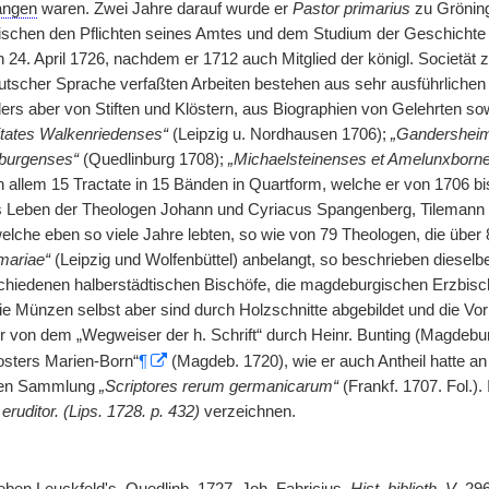
angen
waren. Zwei Jahre darauf wurde er
Pastor primarius
zu Gröning
wischen den Pflichten seines Amtes und dem Studium der Geschichte
n 24. April 1726, nachdem er 1712 auch Mitglied der königl. Societät z
utscher Sprache verfaßten Arbeiten bestehen aus sehr ausführliche
ers aber von Stiften und Klöstern, aus Biographien von Gelehrten s
itates Walkenriedenses“
(Leipzig u. Nordhausen 1706);
„Gandershei
burgenses“
(Quedlinburg 1708);
„Michaelsteinenses et Amelunxborn
in allem 15 Tractate in 15 Bänden in Quartform, welche er von 1706 bi
s Leben der Theologen Johann und Cyriacus Spangenberg, Tilemann 
elche eben so viele Jahre lebten, so wie von 79 Theologen, die über 
mariae“
(Leipzig und Wolfenbüttel) anbelangt, so beschrieben dieselb
chiedenen halberstädtischen Bischöfe, die magdeburgischen Erzbisch
die Münzen selbst aber sind durch Holzschnitte abgebildet und die Vo
 von dem „Wegweiser der h. Schrift“ durch Heinr. Bunting (Magdebu
osters Marien-Born“
¶
(Magdeb. 1720), wie er auch Antheil hatte an
nen Sammlung
„Scriptores rerum germanicarum“
(Frankf. 1707. Fol.).
eruditor. (Lips. 1728. p. 432)
verzeichnen.