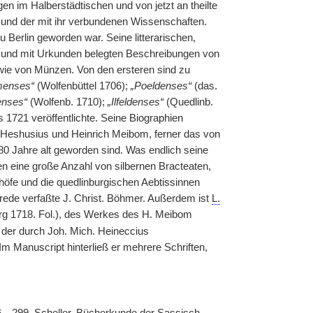
en im Halberstädtischen und von jetzt an theilte
 und der mit ihr verbundenen Wissenschaften.
u Berlin geworden war. Seine litterarischen,
n und mit Urkunden belegten Beschreibungen von
owie von Münzen. Von den ersteren sind zu
menses“
(Wolfenbüttel 1706);
„Poeldenses“
(das.
enses“
(Wolfenb. 1710);
„Ilfeldenses“
(Quedlinb.
s 1721 veröffentlichte. Seine Biographien
Heshusius und Heinrich Meibom, ferner das von
80 Jahre alt geworden sind. Was endlich seine
en eine große Anzahl von silbernen Bracteaten,
öfe und die quedlinburgischen Aebtissinnen
rrede verfaßte J. Christ. Böhmer. Außerdem ist
L.
rg 1718. Fol.), des Werkes des H. Meibom
 der durch Joh. Mich. Heineccius
 Im Manuscript hinterließ er mehrere Schriften,