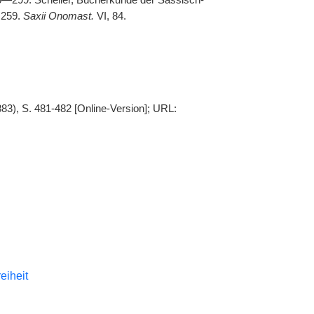
6—299. Scheller, Bücherkunde der Sassisch-
, 259.
Saxii Onomast.
VI, 84.
83), S. 481-482 [Online-Version]; URL:
reiheit