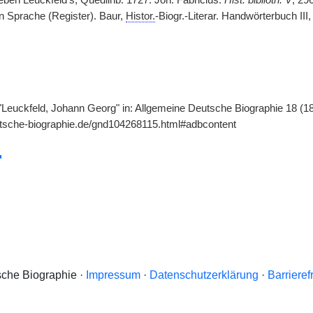
eben Leuckfeld's, Quedlinb. 1727. Joh. Fabricius.
Hist. biblioth. V
, 29
 Sprache (Register). Baur,
Histor.
-Biogr.-Literar. Handwörterbuch III
"Leuckfeld, Johann Georg" in: Allgemeine Deutsche Biographie 18 (18
utsche-biographie.de/gnd104268115.html#adbcontent
che Biographie ·
Impressum
·
Datenschutzerklärung
·
Barrieref