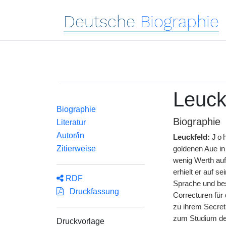
Deutsche
Biographie
Leuck
Biographie
Biographie
Literatur
Autor/in
Leuckfeld:
Jo
Zitierweise
goldenen Aue in
wenig Werth auf
erhielt er auf s
RDF
Sprache und bes
Druckfassung
Correcturen für
zu ihrem Secretä
zum Studium der 
Druckvorlage