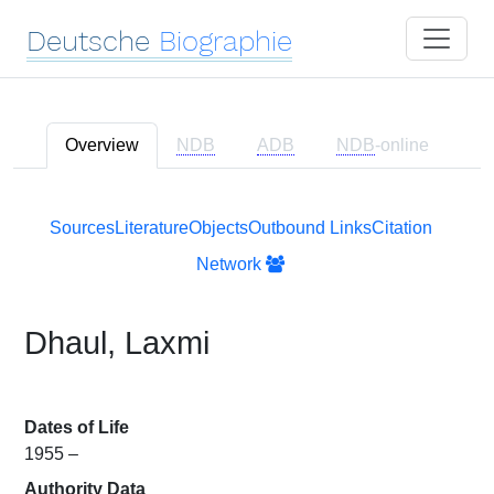
Deutsche
Biographie
Overview
NDB
ADB
NDB
-online
Sources
Literature
Objects
Outbound Links
Citation
Network
Dhaul, Laxmi
Dates of Life
1955 –
Authority Data