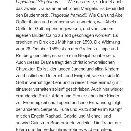
Lapidabant Stephanum.
— Wie das erste, so leidet auch
das zweite Drama an erheblichen Mängeln. Es behandelt
den Brudermord:
„Tragoedia fratricidii.
Wie Cain und Abel
Opffer thaten und darüber unwillig wurden, weil Abels
Opffer für Gott angenem gewesen, und von seinem
eigenen Bruder Caino zu Tod geschlagen worden“. Es
erschien im Druck zu Mühlhausen 1590. Die Widmung
vom 26. October 1589 ist an den Grafen zu Lippe und
Rettberg gerichtet; es sollte eine Neujahrsgabe sein.
Auch dieses Drama trägt den christlich-moralischen
Charakter. Es ist „der jungen Jugend und allen Kindern
zu christlichem Unterricht und Einigkeit, wie sie sich für
Gott in warhafftiger Lehr und in reiner Liebe einmütig mit
einander verhalten sollen“ geschrieben. Auch hier wieder
ermüdende Breite. Adam und Eva erziehen ihre Kinder
zur Frömmigkeit und Tugend und eine Ermahnung folgt
der anderen. Serpens, Furia und Pluto stehen im Kampf
mit den Engeln Raphael, Gabriel und Michael, und
so
|
wird Cain zum Brudermorde verleitet. Die Trauer der
Eltern um den Verlust ihres Sohnes wird ergreifend