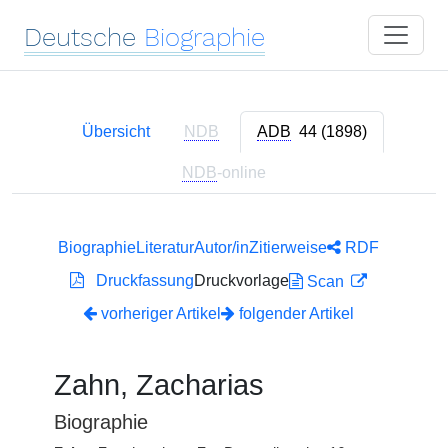
Deutsche
Biographie
Übersicht
NDB
ADB
44 (1898)
NDB
-online
Biographie
Literatur
Autor/in
Zitierweise
RDF
Druckfassung
Druckvorlage
Scan
vorheriger Artikel
folgender Artikel
Zahn, Zacharias
Biographie