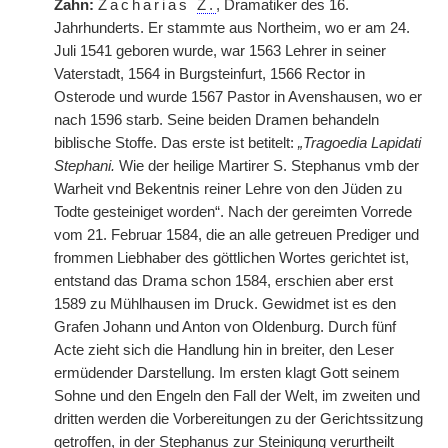
Zahn:
Zacharias
Z.
, Dramatiker des 16.
Jahrhunderts. Er stammte aus Northeim, wo er am 24.
Juli 1541 geboren wurde, war 1563 Lehrer in seiner
Vaterstadt, 1564 in Burgsteinfurt, 1566 Rector in
Osterode und wurde 1567 Pastor in Avenshausen, wo er
nach 1596 starb. Seine beiden Dramen behandeln
biblische Stoffe. Das erste ist betitelt:
„Tragoedia Lapidati
Stephani.
Wie der heilige Martirer S. Stephanus vmb der
Warheit vnd Bekentnis reiner Lehre von den Jüden zu
Todte gesteiniget worden“. Nach der gereimten Vorrede
vom 21. Februar 1584, die an alle getreuen Prediger und
frommen Liebhaber des göttlichen Wortes gerichtet ist,
entstand das Drama schon 1584, erschien aber erst
1589 zu Mühlhausen im Druck. Gewidmet ist es den
Grafen Johann und Anton von Oldenburg. Durch fünf
Acte zieht sich die Handlung hin in breiter, den Leser
ermüdender Darstellung. Im ersten klagt Gott seinem
Sohne und den Engeln den Fall der Welt, im zweiten und
dritten werden die Vorbereitungen zu der Gerichtssitzung
getroffen, in der Stephanus zur Steinigung verurtheilt