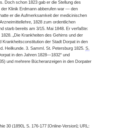
xis. Doch schon 1823 gab er die Stellung des
or der Klinik Erdmann abberufen war — den
n hatte er die Aufmerksamkeit der medicinischen
 Arzneimittellehre, 1828 zum ordentlichen
d starb bereits am 3/15. Mai 1848. Er verfaßte:
 1828. „Die Krankheiten des Gehirns und der
d Krankheitsconstitution der Stadt Dorpat in den
 d. Heilkunde. 3. Samml. St. Petersburg 1825.
S.
orpat in den Jahren
|
1828—1832“ und
835) und mehrere Bücheranzeigen in den Dorpater
ie 30 (1890), S. 176-177 [Online-Version]; URL: