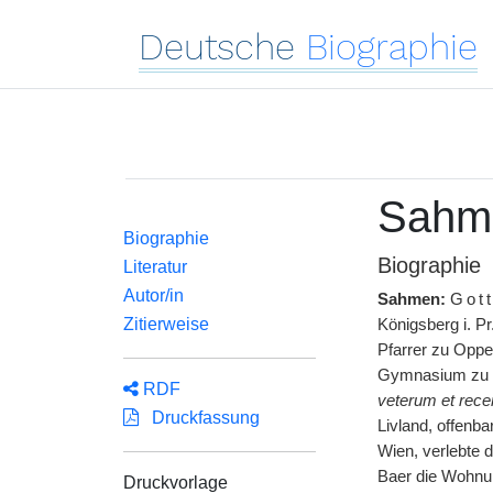
Deutsche
Biographie
Sahme
Biographie
Biographie
Literatur
Autor/in
Sahmen:
Got
Zitierweise
Königsberg i. P
Pfarrer zu Oppe
Gymnasium zu Ri
RDF
veterum et rece
Druckfassung
Livland, offenba
Wien, verlebte 
Baer die Wohnung
Druckvorlage