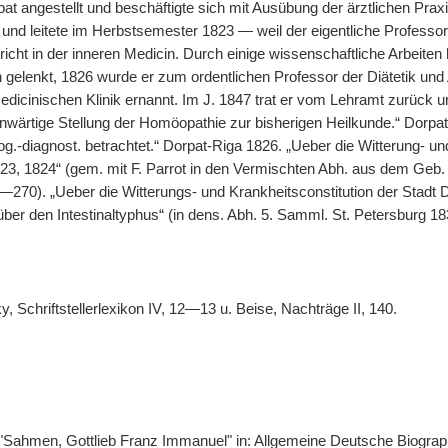
pat angestellt und beschäftigte sich mit Ausübung der ärztlichen Pra
, und leitete im Herbstsemester 1823 — weil der eigentliche Profess
richt in der inneren Medicin. Durch einige wissenschaftliche Arbeite
h gelenkt, 1826 wurde er zum ordentlichen Professor der Diätetik und
dicinischen Klinik ernannt. Im J. 1847 trat er vom Lehramt zurück un
nwärtige Stellung der Homöopathie zur bisherigen Heilkunde.“ Dorpat
og.-diagnost. betrachtet.“ Dorpat-Riga 1826. „Ueber die Witterung- un
23, 1824“ (gem. mit F. Parrot in den Vermischten Abh. aus dem Geb.
70). „Ueber die Witterungs- und Krankheitsconstitution der Stadt D
er den Intestinaltyphus“ (in dens. Abh. 5. Samml. St. Petersburg 1
 Schriftstellerlexikon IV, 12—13 u. Beise, Nachträge II, 140.
 "Sahmen, Gottlieb Franz Immanuel" in: Allgemeine Deutsche Biograph