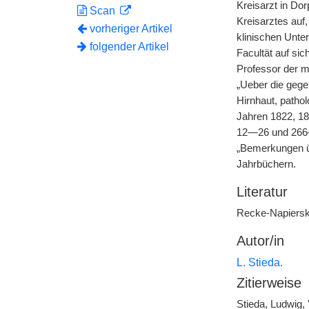
Kreisarzt in Dor
Scan
Kreisarztes auf
vorheriger Artikel
klinischen Unter
folgender Artikel
Facultät auf sic
Professor der me
„Ueber die gege
Hirnhaut, pathol
Jahren 1822, 18
12—26 und 266—2
„Bemerkungen üb
Jahrbüchern.
Literatur
Recke-Napiersky,
Autor/in
L. Stieda.
Zitierweise
Stieda, Ludwig,