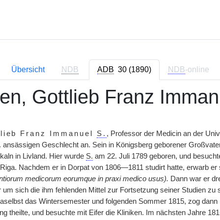
Übersicht
NDB
ADB
30 (1890)
NDB
-online
n, Gottlieb Franz Imman
tlieb Franz Immanuel
S.
, Professor der Medicin an der Univ
r. ansässigen Geschlecht an. Sein in Königsberg geborener Großvater
kaln in Livland. Hier wurde
S.
am 22. Juli 1789 geboren, und besucht
ga. Nachdem er in Dorpat von 1806—1811 studirt hatte, erwarb er 
ntiorum medicorum eorumque in praxi medico usus).
Dann war er dre
r um sich die ihm fehlenden Mittel zur Fortsetzung seiner Studien zu
daselbst das Wintersemester und folgenden Sommer 1815, zog dann n
 theilte, und besuchte mit Eifer die Kliniken. Im nächsten Jahre 181