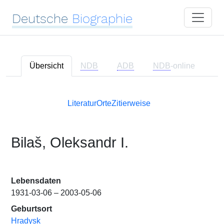
Deutsche
Biographie
Übersicht
NDB
ADB
NDB
-online
Literatur
Orte
Zitierweise
Bilaš, Oleksandr I.
Lebensdaten
1931-03-06 – 2003-05-06
Geburtsort
Hradysk