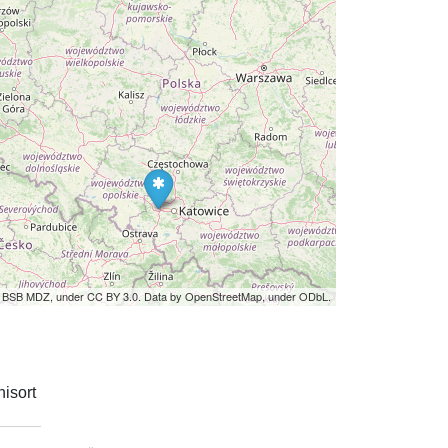
by BSB MDZ, under CC BY 3.0. Data by OpenStreetMap, under ODbL.
isort