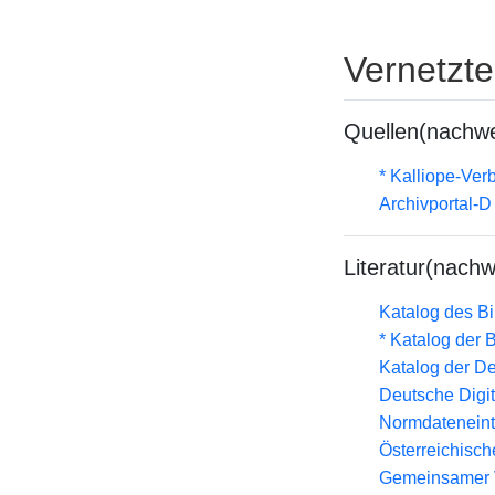
Vernetzt
Quellen(nachwe
* Kalliope-Ve
Archivportal-
Literatur(nachw
Katalog des B
* Katalog der
Katalog der D
Deutsche Digit
Normdateneint
Österreichisc
Gemeinsamer 