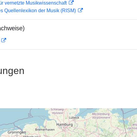
ür vernetzte Musikwissenschaft
les Quellenlexikon der Musik (RISM)
achweise)
D
ungen