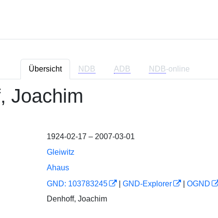
Übersicht
NDB
ADB
NDB
-online
, Joachim
1924-02-17 – 2007-03-01
Gleiwitz
Ahaus
GND: 103783245
|
GND-Explorer
|
OGND
Denhoff, Joachim