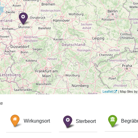
Leaflet
| Map tiles 
te
Wirkungsort
Sterbeort
Begräbn