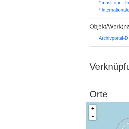
* musiconn - F
* Internationa
Objekt/Werk(n
Archivportal-
Verknüpf
Orte
+
-