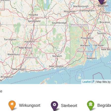
Leaflet
| Map tiles 
te
Wirkungsort
Sterbeort
Begräbn