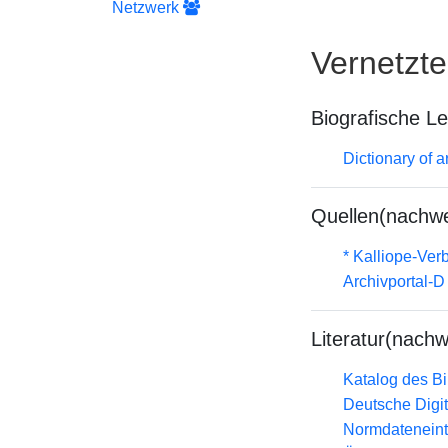
Netzwerk
Vernetzt
Biografische L
Dictionary of a
Quellen(nachwe
* Kalliope-Ve
Archivportal-
Literatur(nachw
Katalog des B
Deutsche Digit
Normdateneint