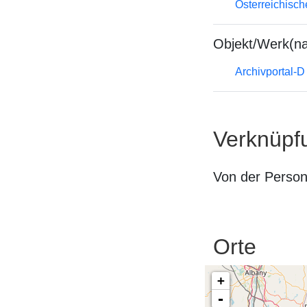
Österreichisc
Objekt/Werk(n
Archivportal-
Verknüpf
Von der Perso
Orte
+
-