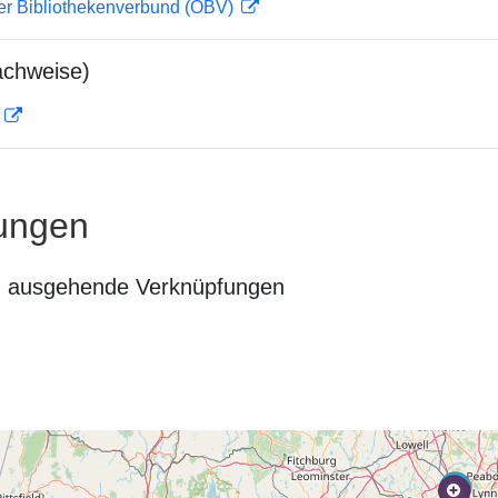
her Bibliothekenverbund (OBV)
achweise)
D
ungen
n ausgehende Verknüpfungen