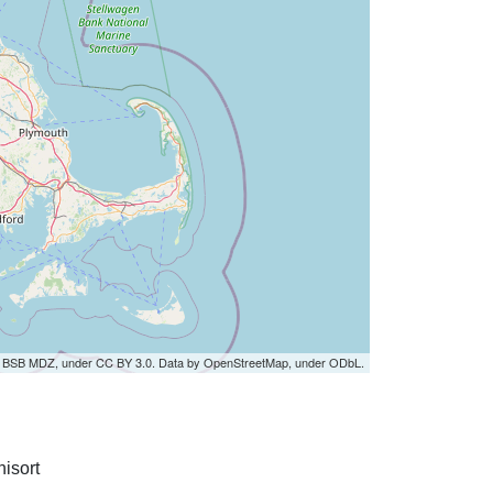
by BSB MDZ, under CC BY 3.0. Data by OpenStreetMap, under ODbL.
isort