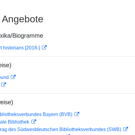
e Angebote
exika/Biogramme
rt historians [2018-]
ise)
rbund
D
eise)
ibliotheksverbundes Bayern (BVB)
ale Bibliothek
rag des Südwestdeutschen Bibliotheksverbundes (SWB)