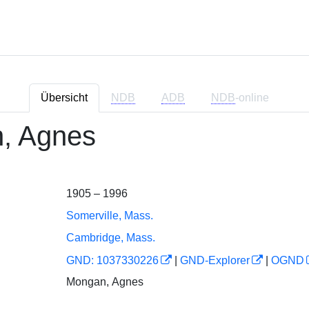
Übersicht
NDB
ADB
NDB
-online
, Agnes
1905 – 1996
Somerville, Mass.
Cambridge, Mass.
GND: 1037330226
|
GND-Explorer
|
OGND
Mongan, Agnes