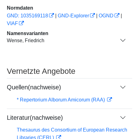
Normdaten
GND: 1035169118
|
GND-Explorer
|
OGND
|
VIAF
Namensvarianten
Wense, Friedrich
Vernetzte Angebote
Quellen(nachweise)
* Repertorium Alborum Amicorum (RAA)
Literatur(nachweise)
Thesaurus des Consortium of European Research
Libraries (CERL)