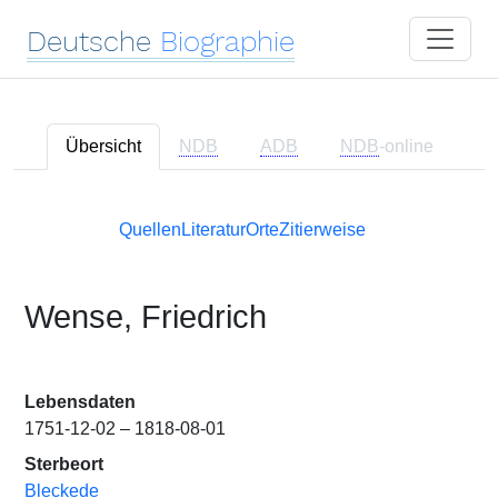
Deutsche
Biographie
Übersicht
NDB
ADB
NDB
-online
Quellen
Literatur
Orte
Zitierweise
Wense, Friedrich
Lebensdaten
1751-12-02 – 1818-08-01
Sterbeort
Bleckede