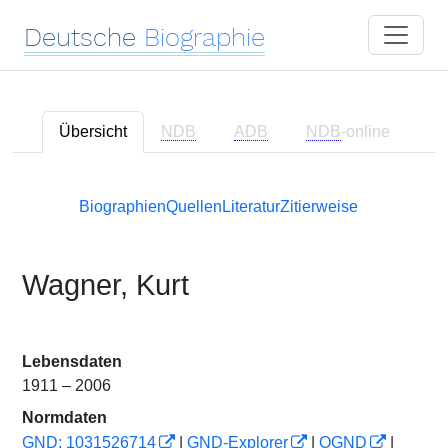
Deutsche
Biographie
Übersicht
NDB
ADB
NDB
-online
Biographien
Quellen
Literatur
Zitierweise
Wagner, Kurt
Lebensdaten
1911 – 2006
Normdaten
GND: 1031526714
|
GND-Explorer
|
OGND
|