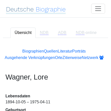
Deutsche
Biographie
Übersicht
NDB
ADB
NDB
-online
Biographien
Quellen
Literatur
Porträts
Ausgehende Verknüpfungen
Orte
Zitierweise
Netzwerk
Wagner, Lore
Lebensdaten
1894-10-05 – 1975-04-11
Geburtsort