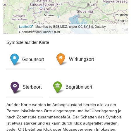
Leaflet
| Map tiles by BSB MDZ, under CC BY 3.0. Data by
OpenStreetMap, under ODbL.
Symbole auf der Karte
Geburtsort
Wirkungsort
Sterbeort
Begräbnisort
Auf der Karte werden im Anfangszustand bereits alle zu der
Person lokalisierten Orte eingetragen und bei Überlagerung je
nach Zoomstufe zusammengefaßt. Der Schatten des Symbols
ist etwas stärker und es kann durch Klick aufgefaltet werden.
Jeder Ort bietet bei Klick oder Mouseover einen Infokasten.