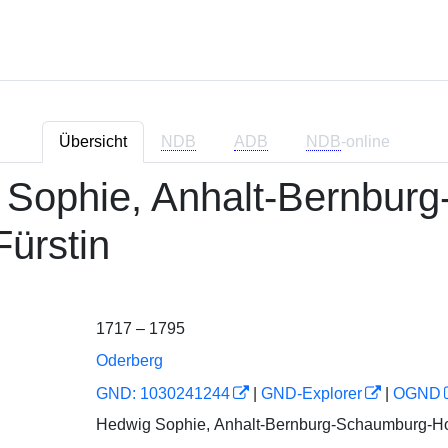
Übersicht
NDB
ADB
NDB
-online
 Sophie, Anhalt-Bernbur
ürstin
1717 – 1795
Oderberg
GND: 1030241244
|
GND-Explorer
|
OGND
Hedwig Sophie, Anhalt-Bernburg-Schaumburg-Hoy