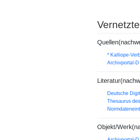
Vernetzt
Quellen(nachwe
* Kalliope-Ve
Archivportal-
Literatur(nachw
Deutsche Digit
Thesaurus des
Normdateneint
Objekt/Werk(n
Archivportal-