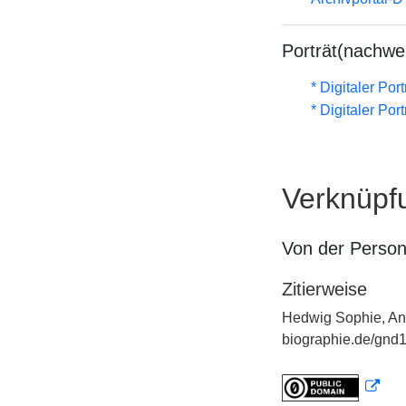
Porträt(nachwe
* Digitaler Por
* Digitaler Por
Verknüpf
Von der Perso
Zitierweise
Hedwig Sophie, Anh
biographie.de/gnd1