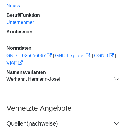
Neuss
Beruf/Funktion
Unternehmer
Konfession
-
Normdaten
GND: 1025656067
|
GND-Explorer
|
OGND
|
VIAF
Namensvarianten
Werhahn, Hermann-Josef
Vernetzte Angebote
Quellen(nachweise)