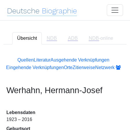
Deutsche
Biographie
Übersicht
NDB
ADB
NDB
-online
Quellen
Literatur
Ausgehende Verknüpfungen
Eingehende Verknüpfungen
Orte
Zitierweise
Netzwerk
Werhahn, Hermann-Josef
Lebensdaten
1923 – 2016
Geburtsort