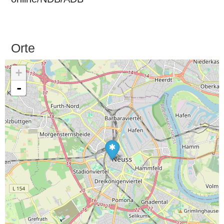
Orte
+
-