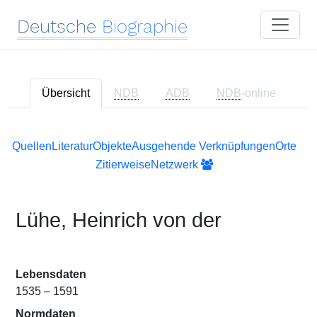
Deutsche
Biographie
Übersicht
NDB
ADB
NDB
-online
Quellen
Literatur
Objekte
Ausgehende Verknüpfungen
Orte
Zitierweise
Netzwerk
Lühe, Heinrich von der
Lebensdaten
1535 – 1591
Normdaten