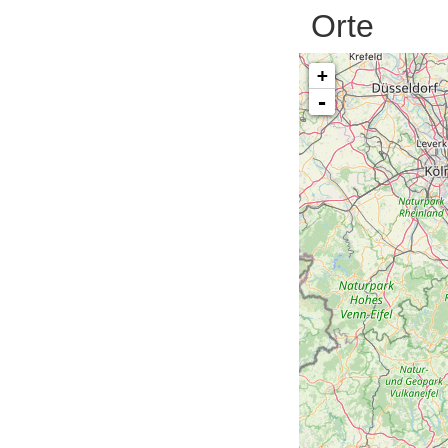
Orte
+
-