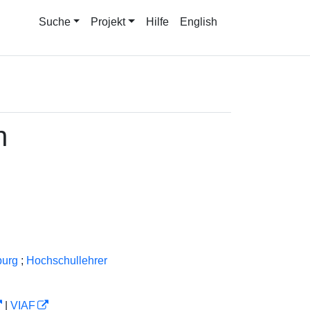
Suche
Projekt
Hilfe
English
h
burg
;
Hochschullehrer
|
VIAF