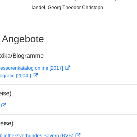
Handel, Georg Theodor Christoph
e Angebote
exika/Biogramme
essorenkatalog online [2017]
ografie [2004-]
ise)
D
eise)
ibliotheksverbundes Bayern (BVB)