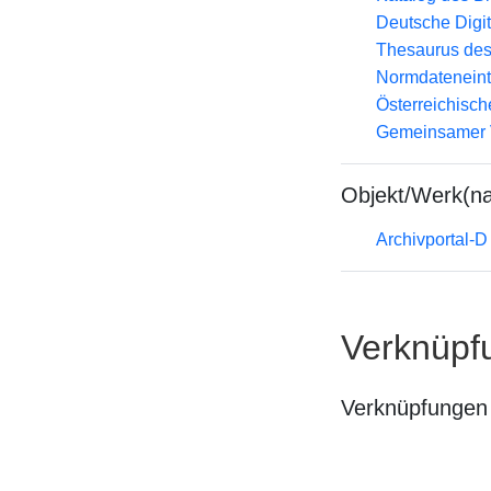
Deutsche Digit
Thesaurus des
Normdateneint
Österreichisc
Gemeinsamer 
Objekt/Werk(n
Archivportal-
Verknüpf
Verknüpfungen 