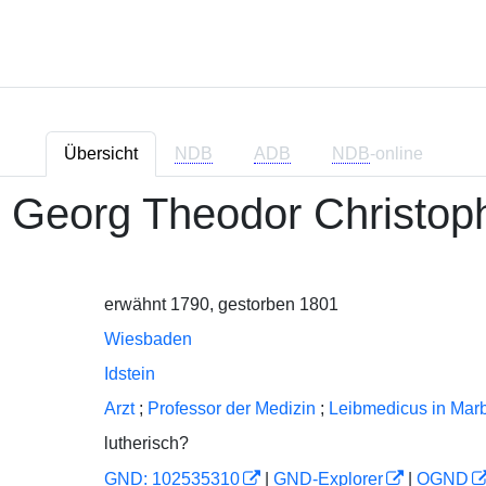
Übersicht
NDB
ADB
NDB
-online
 Georg Theodor Christop
erwähnt 1790, gestorben 1801
Wiesbaden
Idstein
Arzt
;
Professor der Medizin
;
Leibmedicus in Mar
lutherisch?
GND: 102535310
|
GND-Explorer
|
OGND