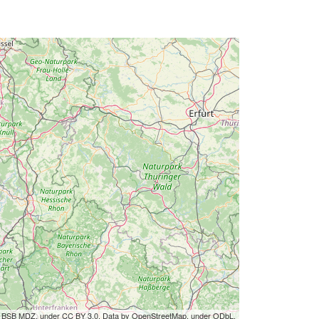
by BSB MDZ, under CC BY 3.0. Data by OpenStreetMap, under ODbL.