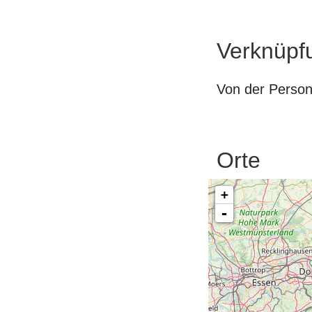
Verknüpf
Von der Perso
Orte
+
-