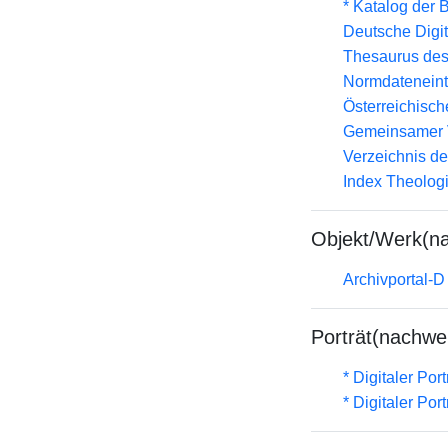
* Katalog der
Deutsche Digit
Thesaurus des
Normdateneint
Österreichisc
Gemeinsamer 
Verzeichnis d
Index Theolog
Objekt/Werk(n
Archivportal-
Porträt(nachwe
* Digitaler Por
* Digitaler Por