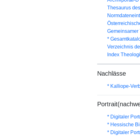
Thesaurus des
Normdateneint
Österreichisc
Gemeinsamer 
* Gesamtkatal
Verzeichnis d
Index Theolog
Nachlässe
* Kalliope-Ve
Portrait(nachwe
* Digitaler Por
* Hessische Bi
* Digitaler Por