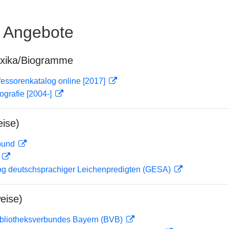
e Angebote
exika/Biogramme
essorenkatalog online [2017]
ografie [2004-]
ise)
rbund
D
og deutschsprachiger Leichenpredigten (GESA)
eise)
ibliotheksverbundes Bayern (BVB)