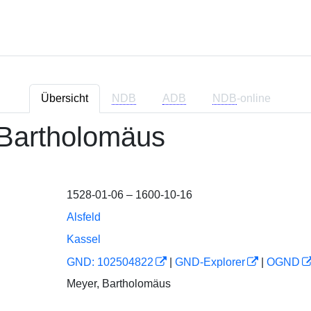
Übersicht
NDB
ADB
NDB
-online
Bartholomäus
1528-01-06 – 1600-10-16
Alsfeld
Kassel
GND: 102504822
|
GND-Explorer
|
OGND
Meyer, Bartholomäus