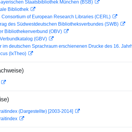
 Bayerischen Staatsbibliothek München (BSB)
ale Bibliothek
 Consortium of European Research Libraries (CERL)
rag des Südwestdeutschen Bibliotheksverbundes (SWB)
her Bibliothekenverbund (OBV)
Verbundkatalog (GBV)
er im deutschen Sprachraum erschienenen Drucke des 16. Jahr
icus (IxTheo)
achweise)
D
ise)
traitindex (Dargestellte) [2003-2014]
traitindex