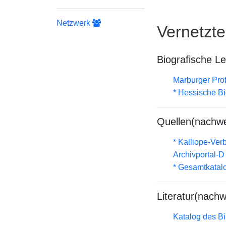
Netzwerk
Vernetzt
Biografische L
Marburger Prof
* Hessische Bi
Quellen(nachwe
* Kalliope-Ve
Archivportal-
* Gesamtkatal
Literatur(nachw
Katalog des B