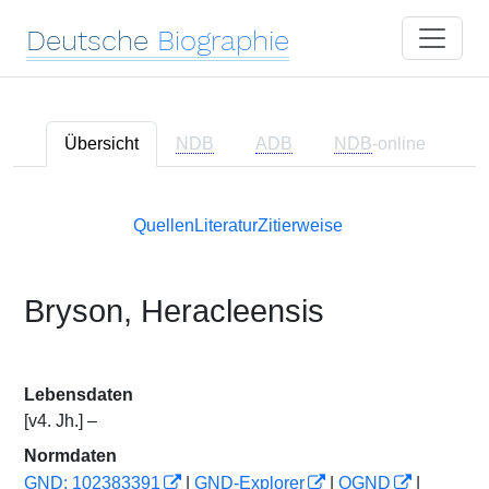
Deutsche
Biographie
Übersicht
NDB
ADB
NDB
-online
Quellen
Literatur
Zitierweise
Bryson, Heracleensis
Lebensdaten
[v4. Jh.] –
Normdaten
GND: 102383391
|
GND-Explorer
|
OGND
|