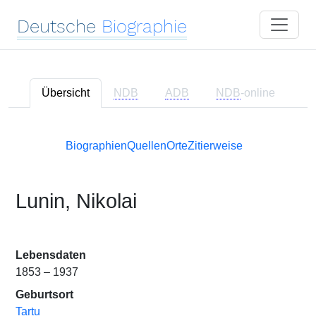
Deutsche
Biographie
Übersicht
NDB
ADB
NDB
-online
Biographien
Quellen
Orte
Zitierweise
Lunin, Nikolai
Lebensdaten
1853 – 1937
Geburtsort
Tartu