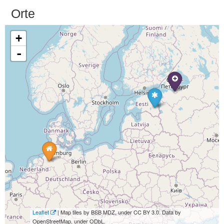
Orte
+
-
Leaflet
| Map tiles by BSB MDZ, under CC BY 3.0. Data by
OpenStreetMap, under ODbL.