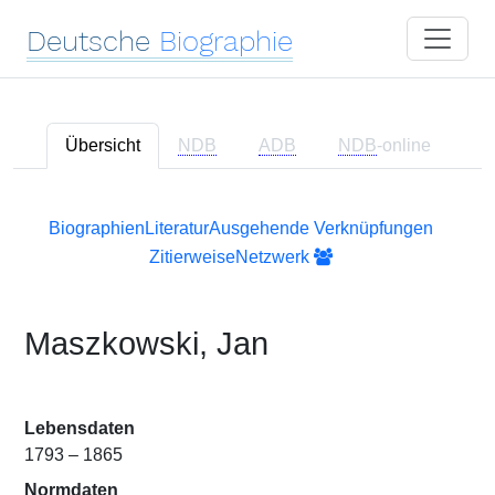
Deutsche
Biographie
Übersicht
NDB
ADB
NDB
-online
Biographien
Literatur
Ausgehende Verknüpfungen
Zitierweise
Netzwerk
Maszkowski, Jan
Lebensdaten
1793 – 1865
Normdaten